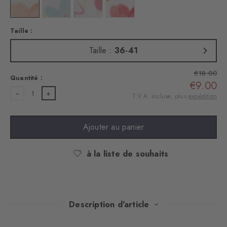
Couleur : white
Couleur : white
Couleur : white
Couleur : white
Taille :
Taille :
36-41
€18.00
Quantité :
€9.00
1
T.V.A. incluse, plus
expédition
Ajouter au panier
à la liste de souhaits
Description d'article