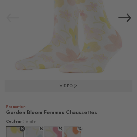
VIDEO
Promotion
Garden Bloom Femmes Chaussettes
Couleur :
white
%
%
%
%