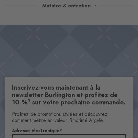
Un imprimé floral élégant à 360 degrés qui rappelle les
Matière & entretien
délicates aquarelles. Le doux mélange de coton assure un
confort agréable, tandis que le logo Burlington tricoté et le
Design & Extras
design fluide conféreront une touche artistique à tous les looks.
Motif floral en aquarelle
Impression 360° innovante
Coton de qualité supérieure
Logo Burlington tricoté dans le tissu
One size fits all
Inscrivez-vous maintenant à la
Caractéristiques
newsletter Burlington et profitez de
Genre
1
10 %
sur votre prochaine commande.
Femmes
Profitez de promotions stylées et découvrez
Motifs
comment mettre en valeur l'imprimé Argyle.
Afleurs
Adresse électronique
Transparence