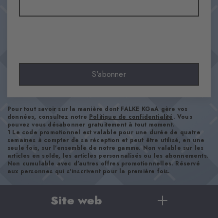
Opaque
Matière
90% Coton, 8% Polyamide, 2% Élasthanne
Aspect
lisse
Longueur de tige
S'abonner
Mollet
Confort
ultra-doux
Pour tout savoir sur la manière dont FALKE KGaA gère vos
Type d'ourlet
données, consultez notre
Politique de confidentialité
. Vous
pouvez vous désabonner gratuitement à tout moment.
A côtes
1 Le code promotionnel est valable pour une durée de quatre
semaines à compter de sa réception et peut être utilisé, en une
Renforts
seule fois, sur l'ensemble de notre gamme. Non valable sur les
aucun
articles en solde, les articles personnalisés ou les abonnements.
Non cumulable avec d'autres offres promotionnelles. Réservé
Semelle
aux personnes qui s'inscrivent pour la première fois.
Normal
Style
Site web
casual