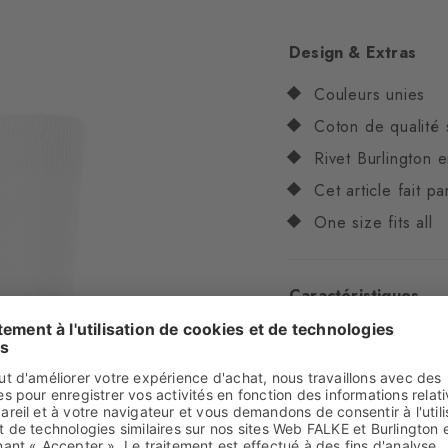
Design & Extras
Couleurs unies
Coton de qualité 
Rivet Burlington 
Cet article fait p
One size fits all
Caractéristiques
Genre
Femmes
Motifs
uni
Transparence
Opaq
Matière
82% Coton, 