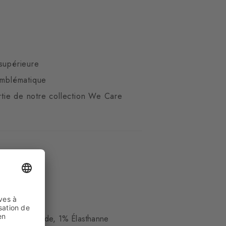
supérieure
emblématique
artie de notre collection We Care
ue
17% Polyamide, 1% Élasthanne