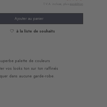
T.V.A. incluse, plus
expédition
Ajouter au panier
à la liste de souhaits
 superbe palette de couleurs
er vos looks ton sur ton raffinés
manquer dans aucune garde-robe.