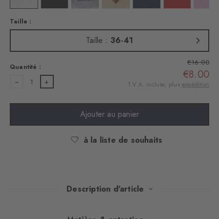
Taille :
Taille :
36-41
€16.00
Quantité :
€8.00
1
T.V.A. incluse, plus
expédition
Ajouter au panier
à la liste de souhaits
Description d'article
Ces chaussettes en coton doux apportent une touche britannique