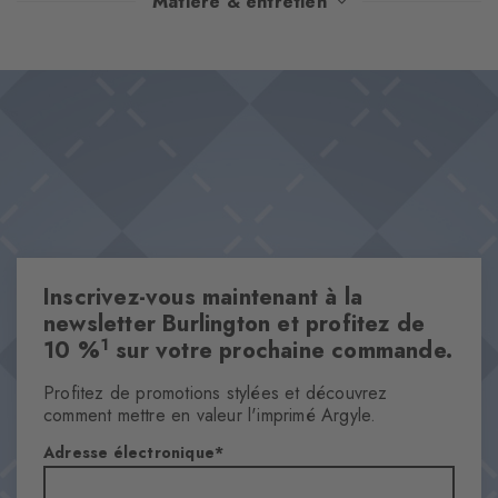
Matière & entretien
emblématique à tous vos looks grâce aux charmants motifs
finement brodés. Le design artisanal allie style et confort avec
Design & Extras
humour et est habilement complété par le rivet Burlington
Motif brodé de qualité supérieure
caractéristique.
Coton de qualité supérieure
Rivet Burlington emblématique
Cet article fait partie de notre collection We Care
One size fits all
Inscrivez-vous maintenant à la
Caractéristiques
newsletter Burlington et profitez de
Genre
1
10 %
sur votre prochaine commande.
Femmes
Profitez de promotions stylées et découvrez
Motifs
comment mettre en valeur l'imprimé Argyle.
uni
Adresse électronique
Transparence
Opaque