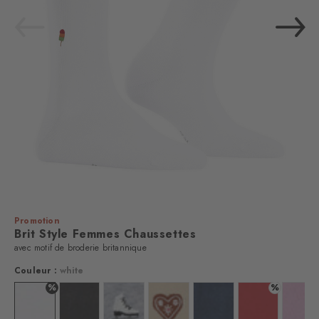
Promotion
Brit Style Femmes Chaussettes
avec motif de broderie britannique
Couleur :
white
%
%
Couleur : white
Couleur : black
Couleur : l. grey mel.
Couleur : cream
Couleur : marine
Couleur : tulip
Coul