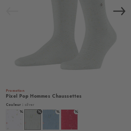
Promotion
Pixel Pop Hommes Chaussettes
Couleur :
silver
%
%
%
%
Couleur : white
Couleur : silver
Couleur : steelblue
Couleur : lipstick