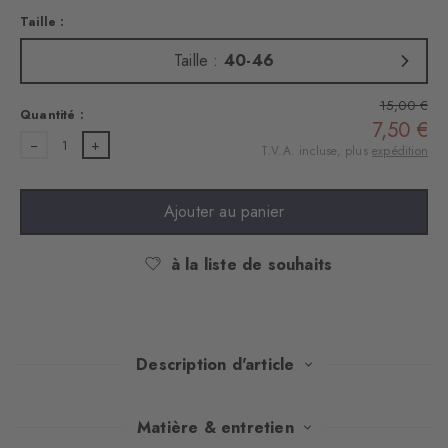
Taille :
Taille :
40-46
15,00 €
Quantité :
7,50 €
1
T.V.A. incluse, plus
expédition
Ajouter au panier
à la liste de souhaits
Description d'article
Ces chaussettes pour hommes allient une structure gaufrée
Matière & entretien