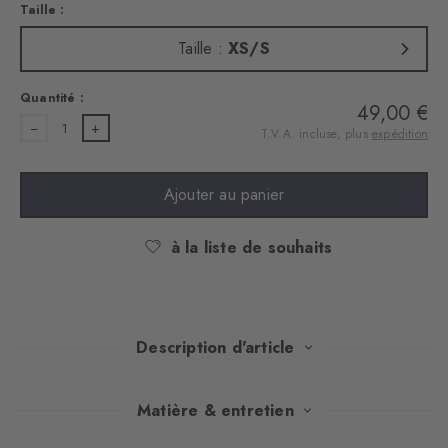
Taille :
Taille :
XS/S
Quantité :
49,00 €
1
T.V.A. incluse, plus
expédition
Ajouter au panier
à la liste de souhaits
Description d'article
Ces gants en fine maille, composés d'un mélange de laine
Matière & entretien
chaud, offrent un ajustement parfait grâce à leur structure et