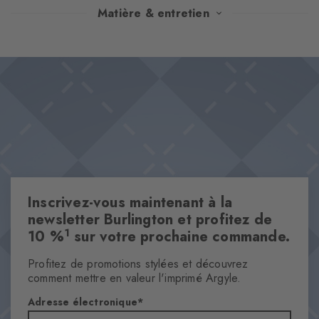
Un modèle inspiré des jardins ombragés les jours de grande
Matière & entretien
chaleur : un fin motif végétal déploie son charme intemporel sur
un vert profond. La structure discrète souligne le caractère
Design & Extras
vintage, tandis que le logo Burlington tricoté lui donne une
Motif végétal fin
superbe finition.
Logo Burlington tricoté dans le tissu
Coton de qualité supérieure
One size fits all
Caractéristiques
Inscrivez-vous maintenant à la
Genre
newsletter Burlington et profitez de
Hommes
1
10 %
sur votre prochaine commande.
Motifs
Profitez de promotions stylées et découvrez
Afleurs
comment mettre en valeur l'imprimé Argyle.
Transparence
Opaque
Adresse électronique