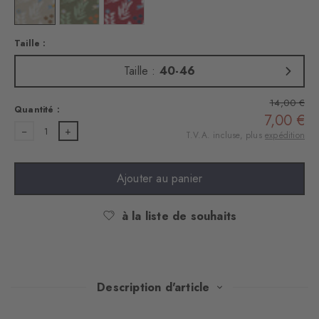
Couleur : zement
Couleur : salvia
Couleur : red pepper
Taille :
Taille :
40-46
14,00 €
Quantité :
7,00 €
1
T.V.A. incluse, plus
expédition
Ajouter au panier
à la liste de souhaits
Description d'article