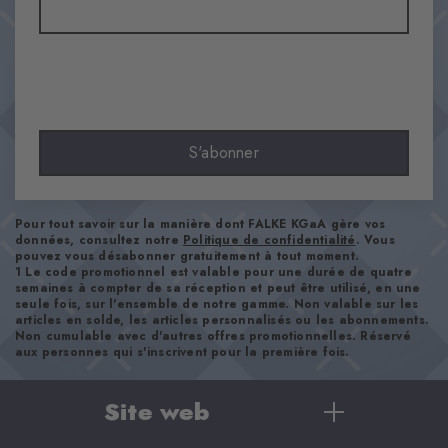
Matière
61% Coton, 38% Polyamide, 1% Élasthanne
Aspect
lisse
Longueur de tige
Mollet
S'abonner
Confort
ultra-doux
Type d'ourlet
Pour tout savoir sur la manière dont FALKE KGaA gère vos
A côtes
données, consultez notre
Politique de confidentialité
. Vous
pouvez vous désabonner gratuitement à tout moment.
Renforts
1 Le code promotionnel est valable pour une durée de quatre
aucun
semaines à compter de sa réception et peut être utilisé, en une
seule fois, sur l'ensemble de notre gamme. Non valable sur les
Semelle
articles en solde, les articles personnalisés ou les abonnements.
Non cumulable avec d'autres offres promotionnelles. Réservé
Normal
aux personnes qui s'inscrivent pour la première fois.
Style
casual
Site web