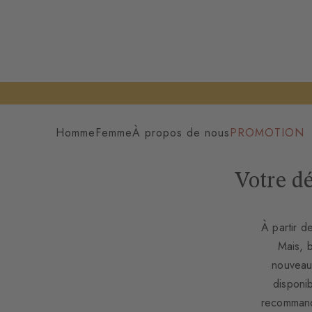
Homme
Femme
À propos de nous
PROMOTION
Votre d
À partir d
Mais, 
nouveau
disponi
recommanda