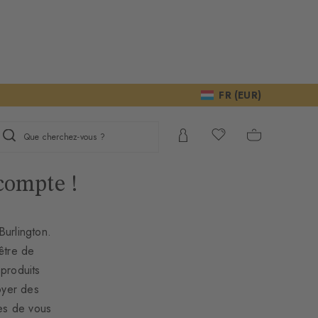
FR (EUR)
Que cherchez-vous ?
compte !
Burlington.
être de
produits
oyer des
es de vous