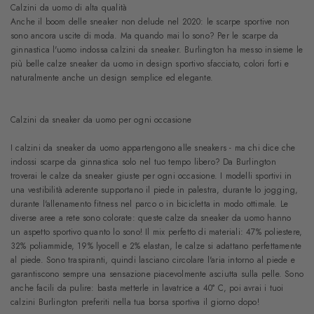
Calzini da uomo di alta qualità
Anche il boom delle sneaker non delude nel 2020: le scarpe sportive non
sono ancora uscite di moda. Ma quando mai lo sono? Per le scarpe da
ginnastica l'uomo indossa calzini da sneaker. Burlington ha messo insieme le
più belle calze sneaker da uomo in design sportivo sfacciato, colori forti e
naturalmente anche un design semplice ed elegante.
Calzini da sneaker da uomo per ogni occasione
I calzini da sneaker da uomo appartengono alle sneakers - ma chi dice che
indossi scarpe da ginnastica solo nel tuo tempo libero? Da Burlington
troverai le calze da sneaker giuste per ogni occasione. I modelli sportivi in
una vestibilità aderente supportano il piede in palestra, durante lo jogging,
durante l'allenamento fitness nel parco o in bicicletta in modo ottimale. Le
diverse aree a rete sono colorate: queste calze da sneaker da uomo hanno
un aspetto sportivo quanto lo sono! Il mix perfetto di materiali: 47% poliestere,
32% poliammide, 19% lyocell e 2% elastan, le calze si adattano perfettamente
al piede. Sono traspiranti, quindi lasciano circolare l'aria intorno al piede e
garantiscono sempre una sensazione piacevolmente asciutta sulla pelle. Sono
anche facili da pulire: basta metterle in lavatrice a 40° C, poi avrai i tuoi
calzini Burlington preferiti nella tua borsa sportiva il giorno dopo!