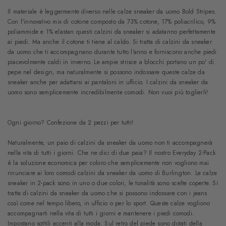
Il materiale è leggermente diverso nelle calze sneaker da uomo Bold Stripes.
Con l'innovativo mix di cotone composto da 73% cotone, 17% poliacrilico, 9%
poliammide e 1% elastan questi calzini da sneaker si adatanno perfettamente
ai piedi. Ma anche il cotone ti tiene al caldo. Si tratta di calzini da sneaker
da uomo che ti accompagnano durante tutto l'anno e forniscono anche piedi
piacevolmente caldi in inverno. Le ampie strisce a blocchi portano un po' di
pepe nel design, ma naturalmente si possono indossare queste calze da
sneaker anche per adattarsi ai pantaloni in ufficio. I calzini da sneaker da
uomo sono semplicemente incredibilmente comodi. Non vuoi più toglierli!
Ogni giorno? Confezione da 2 pezzi per tutti!
Naturalmente, un paio di calzini da sneaker da uomo non ti accompagnerà
nella vita di tutti i giorni. Che ne dici di due paia? Il nostro Everyday 2-Pack
è la soluzione economica per coloro che semplicemente non vogliono mai
rinunciare ai loro comodi calzini da sneaker da uomo di Burlington. Le calze
sneaker in 2-pack sono in uno o due colori, le tonalità sono scelte coperte. Si
tratta di calzini da sneaker da uomo che si possono indossare con i jeans
così come nel tempo libero, in ufficio o per lo sport. Queste calze vogliono
accompagnarti nella vita di tutti i giorni e mantenere i piedi comodi.
Impostano sottili accenti alla moda. Sul retro del piede sono dotati della