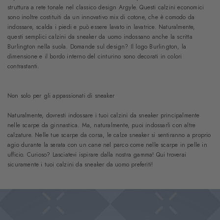
struttura a rete tonale nel classico design Argyle. Questi calzini economici
sono inoltre costituiti da un innovativo mix di cotone, che è comodo da
indossare, scalda i piedi e può essere lavato in lavatrice. Naturalmente,
questi semplici calzini da sneaker da uomo indossano anche la scritta
Burlington nella suola. Domande sul design? Il logo Burlington, la
dimensione e il bordo interno del cinturino sono decorati in colori
contrastanti.
Non solo per gli appassionati di sneaker
Naturalmente, dovresti indossare i tuoi calzini da sneaker principalmente
nelle scarpe da ginnastica. Ma, naturalmente, puoi indossarli con altre
calzature. Nelle tue scarpe da corsa, le calze sneaker si sentiranno a proprio
agio durante la serata con un cane nel parco come nelle scarpe in pelle in
ufficio. Curioso? Lasciatevi ispirare dalla nostra gamma! Qui troverai
sicuramente i tuoi calzini da sneaker da uomo preferiti!