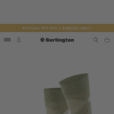
Burlington 50% SALE
☆ ACQUISTA ORA ☆