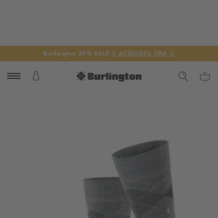
Burlington 50% SALE
☆ ACQUISTA ORA ☆