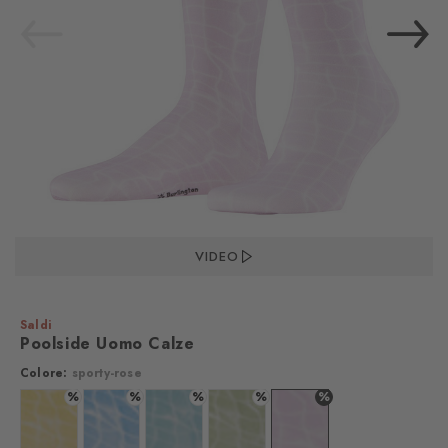
VIDEO
Saldi
Poolside Uomo Calze
Colore:
sporty-rose
%
%
%
%
%
Colore: sunshine
Colore: cornflower blue
Colore: key largo
Colore: quiet green
Colore: sporty-rose