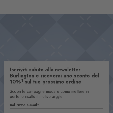
superficie dell'acqua. Il movimento dinamico dell'acqua si
riflette nel design, mentre il logo nero a contrasto crea un
Design & Extra
accento deciso.
Design effetto piscina
Stampa innovativa a 360°
Cotone di alta qualità
Logo Burlington lavorato a maglia
Taglia unica
Proprietà
Iscriviti subito alla newsletter
Burlington e riceverai uno sconto del
Sesso
1
10%
sul tuo prossimo ordine
Uomo
Motivo
Scopri le campagne moda e come mettere in
Altrimotivi
perfetto risalto il motivo argyle
Trasparenza
Indirizzo e-mail
Coprente