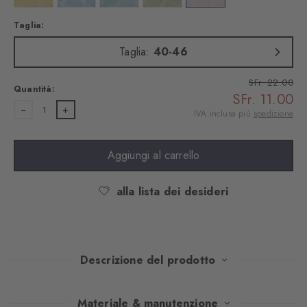
Taglia:
Taglia:
40-46
SFr. 22.00
Quantità:
SFr. 11.00
1
IVA inclusa più
spedizione
Aggiungi al carrello
alla lista dei desideri
Descrizione del prodotto
Una stampa fluida a 360 gradi cattura i giochi di luce sulla
Materiale & manutenzione