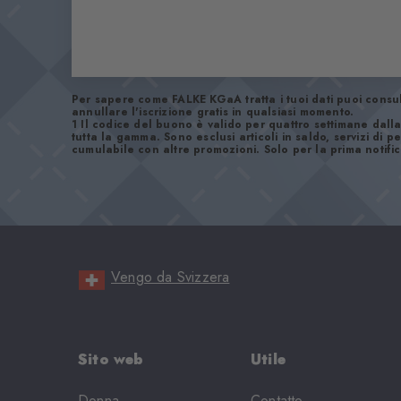
Per sapere come FALKE KGaA tratta i tuoi dati puoi consu
annullare l'iscrizione gratis in qualsiasi momento.
1 Il codice del buono è valido per quattro settimane dalla
tutta la gamma. Sono esclusi articoli in saldo, servizi di
cumulabile con altre promozioni. Solo per la prima notific
Vengo da Svizzera
Sito web
Utile
Donna
Contatto