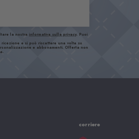
ltare la nostra
informativa sulla privacy
. Puoi
 ricezione e si può riscattare una volta su
 personalizzazione e abbonamenti. Offerta non
a.
corriere