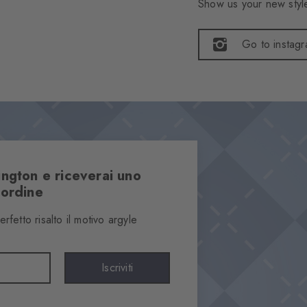
Show us your new style
Go to instag
lington e riceverai uno
 ordine
etto risalto il motivo argyle
Iscriviti