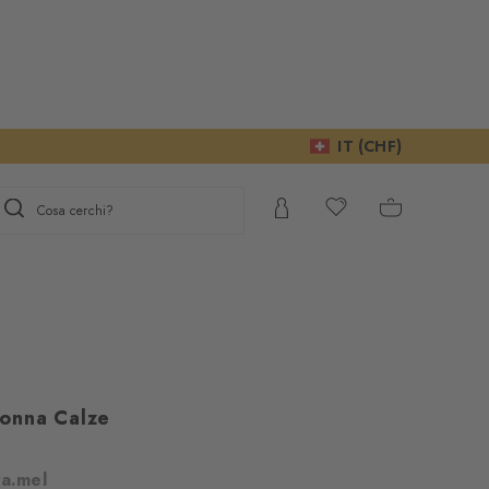
IT (CHF)
Cosa cerchi?
onna Calze
gno del Suo
ra.mel