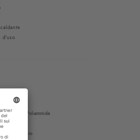
a
e
scaldante
 d'uso
te
di tosa, 9% Poliammide
ale
Polpaccio