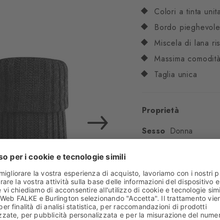
Colori a tinta unit
Bordo pieghevol
Miscela di lana ri
Massima comodità
Taglia unica
Proprietà
Sesso
Donna
Motivo
Tintaunita
Trasparenza
Copren
Materiale
91% Lana 
Aspetto
Acoste
Lunghezza del gamb