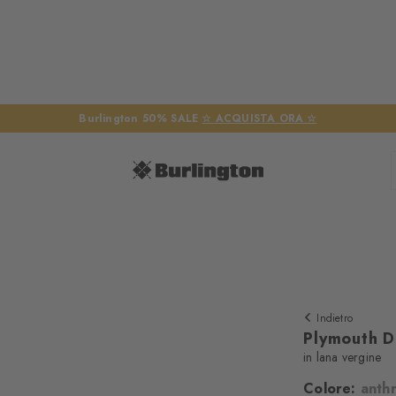
Burlington 50% SALE
☆ ACQUISTA ORA ☆
Indietro
Plymouth D
in lana vergine
Abbiamo biso
Colore:
anth