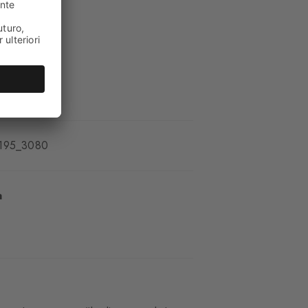
oltabile
195_3080
a