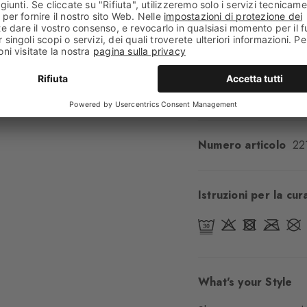
Comfort
Piacevole
Tipo di bordino
Risv
Imbottitura
Nessuna
Suola
Normale
Look
Casual
Numero articolo
22
Istruzioni per la cur
What's your Style