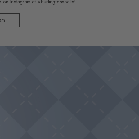
 on Instagram at #burlingtonsocks!
ram