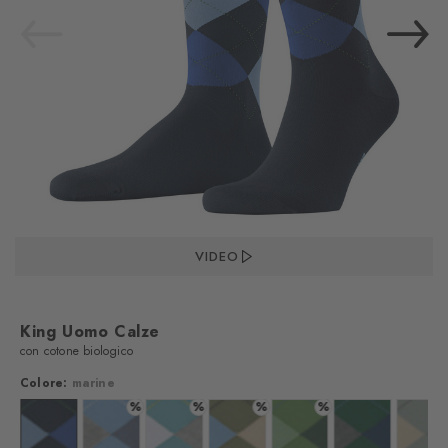
VIDEO
King Uomo Calze
con cotone biologico
Colore:
marine
%
%
%
%
lore: marine
Colore: marine
Colore: sky blue
Colore: key largo
Colore: salvia
Colore: fairway
Colore: eucalyp
Colo