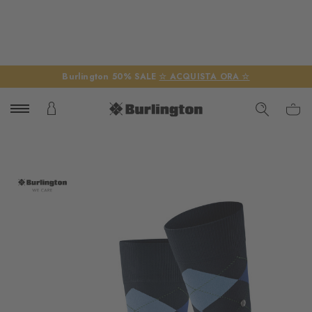
Burlington 50% SALE
☆ ACQUISTA ORA ☆