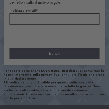
Motivo
perfetto risalto il motivo argyle
Arombi
Indirizzo e-mail
Trasparenza
Coprente
Materiale
67% Cotone, 33% Poliammide
Aspetto
Liscio
Lunghezza del gambale
Iscriviti
Polpaccio
Comfort
Piacevolmente morbido
Per sapere come FALKE KGaA tratta i tuoi dati puoi consultare la
nostra
informativa sulla privacy
. Puoi annullare l'iscrizione gratis
Tipo di bordino
in qualsiasi momento.
1 Il codice del buono è valido per quattro settimane dalla
A coste
ricezione e si può riscattare una volta su tutta la gamma. Sono
Imbottitura
esclusi articoli in saldo, servizi di personalizzazione e
abbonamenti. Offerta non cumulabile con altre promozioni. Solo
Nessuna
per la prima notifica.
Suola
Normale