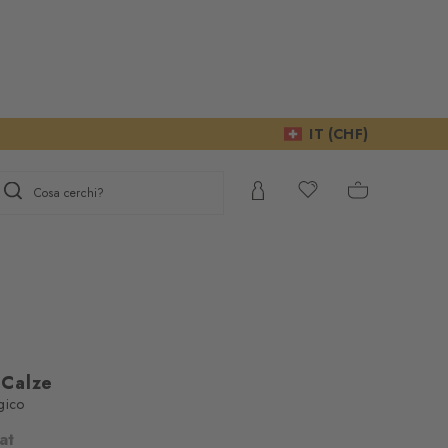
IT (CHF)
Cosa cerchi?
 Calze
gico
gno del Suo
at