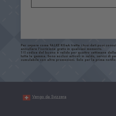
Per sapere come FALKE KGaA tratta i tuoi dati puoi consu
annullare l'iscrizione gratis in qualsiasi momento.
1 Il codice del buono è valido per quattro settimane dalla
tutta la gamma. Sono esclusi articoli in saldo, servizi di
cumulabile con altre promozioni. Solo per la prima notific
Vengo da Svizzera