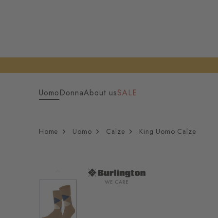
Uomo
Donna
About us
SALE
Home
Uomo
Calze
King Uomo Calze