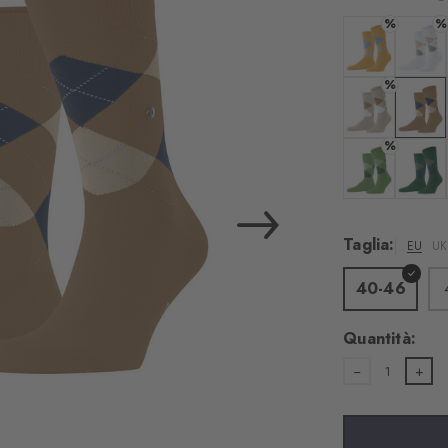
consenso per
%
%
servizio est
Colore: corn
Colore:
%
Verranno trasmessi
Vimeo. I dettagli so
Colore: silk
Colore
%
nostra
informativa 
revocare il Suo co
"Impostazioni dei cook
Colore: fairwa
Colore:
we
Taglia:
EU
UK
40-46
Accet
Quantità:
1