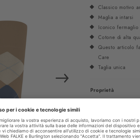
Classico motivo a
Maglia a intarsi
Iconico fermaglio
Cotone di alta qua
Questo articolo f
Care
Taglia unica
Proprietà
Sesso
Uomo
Motivo
Arombi
Trasparenza
Copren
Materiale
67% Coton