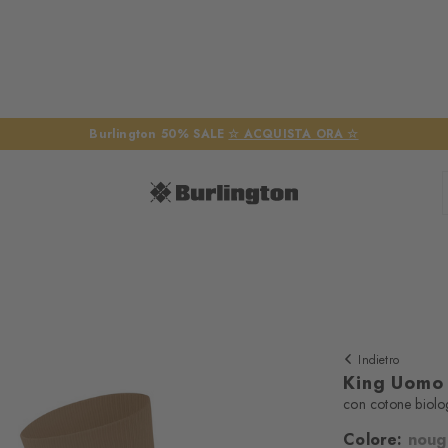
Burlington 50% SALE
☆ ACQUISTA ORA ☆
Indietro
King Uomo
con cotone biolo
Abbiamo biso
Colore:
noug