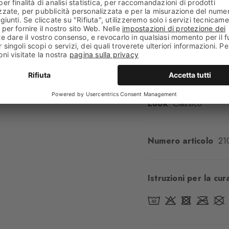
Aspetto
Liscio
Lunghezza del gamb
Comfort
Piacevolme
Tipo di bordino
A c
Imbottitura
Nessuna
Suola
Normale
Look
Classico
Numero articolo
21
Istruzioni per la cur