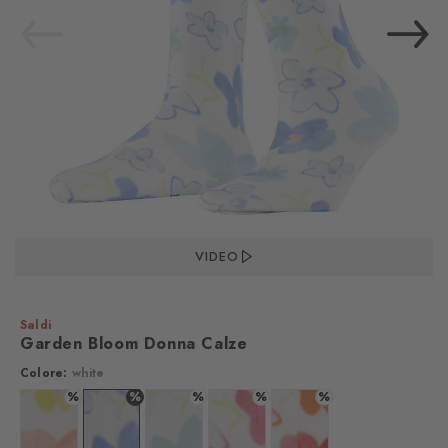
VIDEO
Saldi
Garden Bloom Donna Calze
Colore:
white
%
%
%
%
%
Colore: white
Colore: white
Colore: white
Colore: white
Colore: white