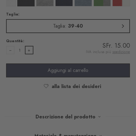
Taglia:
Taglia:
39-40
Quantità:
SFr. 15.00
1
IVA inclusa più
spedizione
Aggiungi al carrello
alla lista dei desideri
Descrizione del prodotto
Questa confezione doppia di calzini unisce un comfort discreto
Materiale & manutenzione