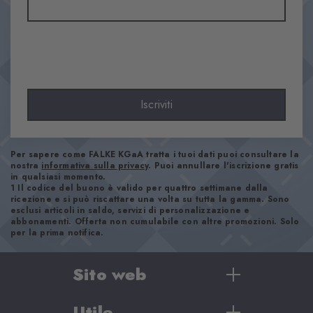
Materiale
80% Cotone, 17% Poliammide, 3% Elastan
Aspetto
Liscio
Lunghezza del gambale
Invisible - medium cut
Iscriviti
Comfort
Soffice sulla pelle
Tipo di bordino
Per sapere come FALKE KGaA tratta i tuoi dati puoi consultare la
nostra
informativa sulla privacy
. Puoi annullare l'iscrizione gratis
A coste
in qualsiasi momento.
1 Il codice del buono è valido per quattro settimane dalla
Imbottitura
ricezione e si può riscattare una volta su tutta la gamma. Sono
Nessuna
esclusi articoli in saldo, servizi di personalizzazione e
abbonamenti. Offerta non cumulabile con altre promozioni. Solo
Suola
per la prima notifica.
Normale
Look
Sito web
Casual
Utile
Donna