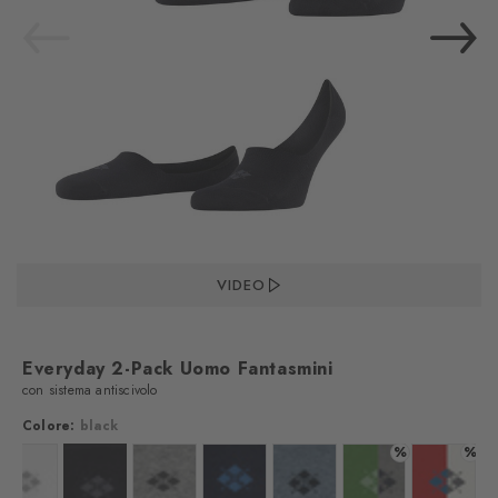
VIDEO
Everyday 2-Pack Uomo Fantasmini
con sistema antiscivolo
Colore:
black
%
%
Colore: white
Colore: black
Colore: light grey
Colore: marine
Colore: light denim
Colore: fairway
Colore: a