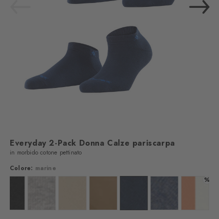
Everyday 2-Pack Donna Calze pariscarpa
in morbido cotone pettinato
Colore:
marine
%
off-white
Colore: black
Colore: light grey
Colore: sandstone
Colore: brown sugar
Colore: marine
Colore: light jeans
Colore: 