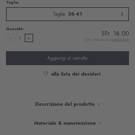
Taglia:
Taglia:
36-41
Quantità:
SFr. 16.00
1
IVA inclusa più
spedizione
Aggiungi al carrello
alla lista dei desideri
Descrizione del prodotto
Questa confezione doppia di calzini da sneaker combina un
Materiale & manutenzione
design moderno con un comfort sofisticato. Il cotone di alta