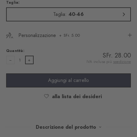
Taglia:
Taglia:
40-46
Personalizzazione
SFr. 5.00
Quantità:
SFr. 28.00
1
IVA inclusa più
spedizione
Aggiungi al carrello
alla lista dei desideri
Descrizione del prodotto