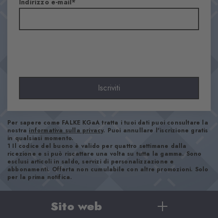
Indirizzo e-mail
Trasparenza
Coprente
Materiale
71% Lana di tosa, 29% Poliammide
Aspetto
Liscio
Lunghezza del gambale
Iscriviti
Ginocchio
Comfort
Piacevolmente morbido
Per sapere come FALKE KGaA tratta i tuoi dati puoi consultare la
nostra
informativa sulla privacy
. Puoi annullare l'iscrizione gratis
Tipo di bordino
in qualsiasi momento.
1 Il codice del buono è valido per quattro settimane dalla
A coste
ricezione e si può riscattare una volta su tutta la gamma. Sono
Imbottitura
esclusi articoli in saldo, servizi di personalizzazione e
abbonamenti. Offerta non cumulabile con altre promozioni. Solo
Nessuna
per la prima notifica.
Suola
Normale
Sito web
Look