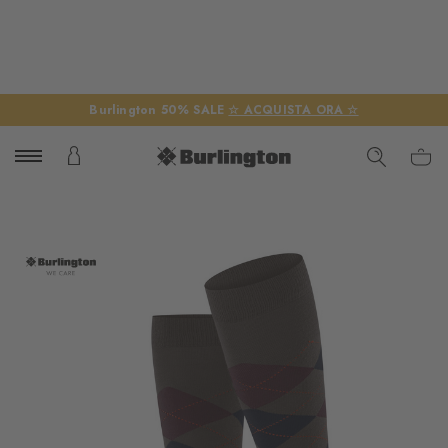
Burlington 50% SALE
☆ ACQUISTA ORA ☆