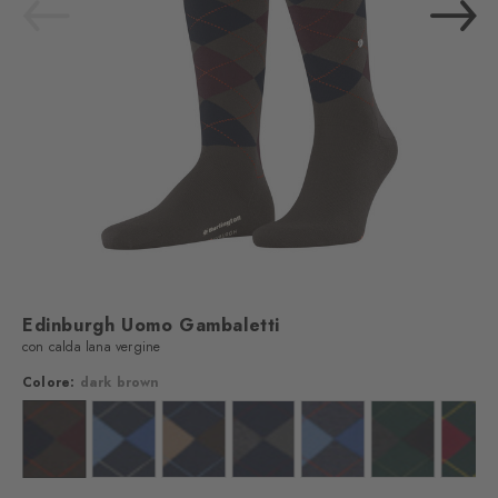
Edinburgh Uomo Gambaletti
con calda lana vergine
Colore:
dark brown
t mel.
lore: brown
Colore: dark brown
Colore: marine
Colore: marine
Colore: marine
Colore: dark blue mel.
Colore: forest
Colo