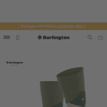
Burlington 50% SALE
☆ ACQUISTA ORA ☆