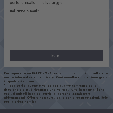
Arombi
perfetto risalto il motivo argyle
Materiale
Indirizzo e-mail
78% Cotone, 22% Poliammide
Aspetto
Liscio
Lunghezza del gambale
Polpaccio
Comfort
Piacevolmente morbido
Iscriviti
Look
Casual
Per sapere come FALKE KGaA tratta i tuoi dati puoi consultare la
nostra
informativa sulla privacy
. Puoi annullare l'iscrizione gratis
Numero articolo
in qualsiasi momento.
1 Il codice del buono è valido per quattro settimane dalla
21092_7472
ricezione e si può riscattare una volta su tutta la gamma. Sono
esclusi articoli in saldo, servizi di personalizzazione e
abbonamenti. Offerta non cumulabile con altre promozioni. Solo
per la prima notifica.
Istruzioni per la cura