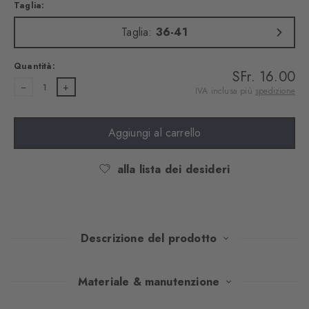
Taglia:
Taglia:
36-41
Quantità:
SFr. 16.00
1
IVA inclusa più
spedizione
Aggiungi al carrello
alla lista dei desideri
Descrizione del prodotto
Questi calzini corti in morbido cotone presentano un elegante
Materiale & manutenzione
motivo ajour in stile argyle. La struttura ariosa e trasparente li