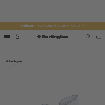
Burlington 50% SALE
☆ ACQUISTA ORA ☆