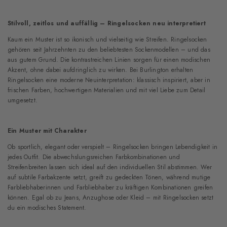
Stilvoll, zeitlos und auffällig – Ringelsocken neu interpretiert
Kaum ein Muster ist so ikonisch und vielseitig wie Streifen. Ringelsocken
gehören seit Jahrzehnten zu den beliebtesten Sockenmodellen – und das
aus gutem Grund. Die kontrastreichen Linien sorgen für einen modischen
Akzent, ohne dabei aufdringlich zu wirken. Bei Burlington erhalten
Ringelsocken eine moderne Neuinterpretation: klassisch inspiriert, aber in
frischen Farben, hochwertigen Materialien und mit viel Liebe zum Detail
umgesetzt.
Ein Muster mit Charakter
Ob sportlich, elegant oder verspielt – Ringelsocken bringen Lebendigkeit in
jedes Outfit. Die abwechslungsreichen Farbkombinationen und
Streifenbreiten lassen sich ideal auf den individuellen Stil abstimmen. Wer
auf subtile Farbakzente setzt, greift zu gedeckten Tönen, während mutige
Farbliebhaberinnen und Farbliebhaber zu kräftigen Kombinationen greifen
können. Egal ob zu Jeans, Anzughose oder Kleid – mit Ringelsocken setzt
du ein modisches Statement.