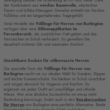
Bewegung bleiben sie zuverlässig an Ort und Stelle. Dank
der Kombination aus
weicher Baumwolle
, elastischen
Fasern und luftdurchlässigem Gewebe entsteht ein frisches
Fußklima und ein langanhaltendes Tragegefühl.
Viele Modelle der
Füßlinge für Herren von Burlington
verfügen über eine
Silikonapplikation im
Fersenbereich
, die zusätzlichen Halt geben und das
Verrutschen im Schuh verhindert. So genießen Sie
dauerhaft sicheren Sitz und maximalen Komfort.
Unsichtbare Socken für stilbewusste Herren
Die spezielle Form der
Füßlinge für Herren von
Burlington
macht sie zur idealen Wahl für Sneaker, Slipper
und leichte Sommerschuhe. Sie bleiben im Schuh unsichtbar
und sorgen dennoch für Hygiene und Komfort. So
ergänzen sie jedes Outfit auf unauffällige und stilvolle
Weise. Wer eine ähnliche Sockenhöhe mit etwas mehr
Bedeckung bevorzugt, findet auch in den
Sneakersocken
für Herren
von Burlington eine perfekte Alternative. Beide
Varianten bieten eine dezente Optik und hohen