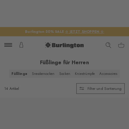
Burlington 50% SALE
☆ JETZT SHOPPEN ☆
Füßlinge für Herren
Füßlinge
Sneakersocken
Socken
Kniestrümpfe
Accessoires
Filter und Sortierung
14 Artikel