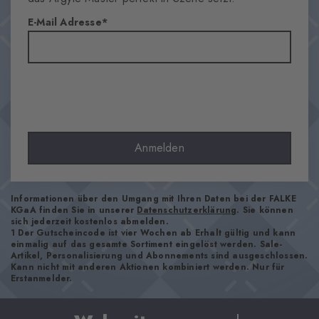
E-Mail Adresse
Anmelden
Informationen über den Umgang mit Ihren Daten bei der FALKE
KGaA finden Sie in unserer
Datenschutzerklärung
. Sie können
sich jederzeit kostenlos abmelden.
1 Der Gutscheincode ist vier Wochen ab Erhalt gültig und kann
einmalig auf das gesamte Sortiment eingelöst werden. Sale-
Artikel, Personalisierung und Abonnements sind ausgeschlossen.
Kann nicht mit anderen Aktionen kombiniert werden. Nur für
Erstanmelder.