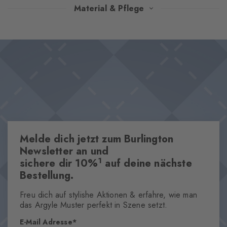
Das ikonische Argyle-Muster dieser Socken erstrahlt in sorgfältig
Material & Pflege
abgestimmten Farbkombinationen und verleiht jedem Look einen
Hauch von Heritage-Chic. Die besonders weiche Haptik
Design & Extras
verspricht erstklassigen Tragekomfort, während der
Klassisches Argyle-Muster
charakteristische Burlington-Clip das Design mit einem edlen
Ikonischer Burlington Clip
Akzent abrundet.
Besonders weiche Haptik
Maximaler Tragekomfort
One size fits all
Melde dich jetzt zum Burlington
Eigenschaften
Newsletter an und
1
sichere dir 10%
auf deine nächste
Geschlecht
Bestellung.
Herren
Muster
Freu dich auf stylishe Aktionen & erfahre, wie man
Argyle
das Argyle Muster perfekt in Szene setzt.
Transparenz
E-Mail Adresse
Blickdicht