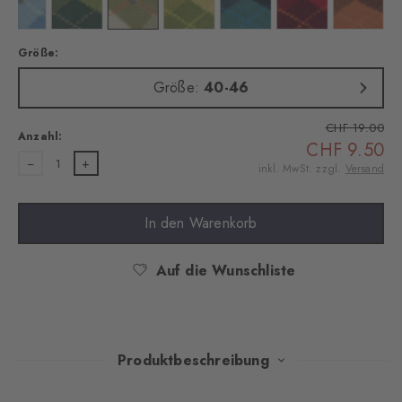
dark navy
Farbe: deep sea
Farbe: forest
Farbe: salvia
Farbe: cactus
Farbe: amazonia
Farbe: amethyst
Farbe: t
Größe:
Größe:
40-46
CHF 19.00
Anzahl:
CHF 9.50
1
inkl. MwSt. zzgl.
Versand
In den Warenkorb
Auf die Wunschliste
Produktbeschreibung