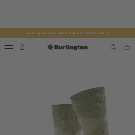
Burlington 50% SALE
☆ JETZT SHOPPEN ☆