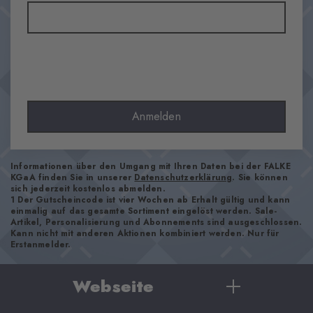
Material
83% Polyacryl, 17% Polyamid
Optik
grob
Strumpflänge
Wade
Anmelden
Tragegefühl
angenehm weich
Bündchenart
Informationen über den Umgang mit Ihren Daten bei der FALKE
KGaA finden Sie in unserer
Datenschutzerklärung
. Sie können
Gerippt
sich jederzeit kostenlos abmelden.
1 Der Gutscheincode ist vier Wochen ab Erhalt gültig und kann
Polsterung
einmalig auf das gesamte Sortiment eingelöst werden. Sale-
keine
Artikel, Personalisierung und Abonnements sind ausgeschlossen.
Kann nicht mit anderen Aktionen kombiniert werden. Nur für
Sohle
Erstanmelder.
Normal
Stil
Webseite
casual