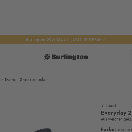
Burlington 50% SALE
☆ JETZT SHOPPEN ☆
ack Damen Sneakersocken
Zurück
Everyday 
aus weicher gek
Farbe:
marin