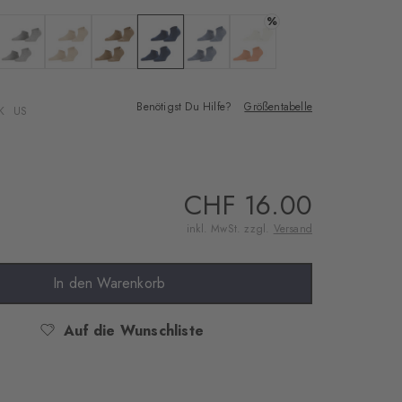
%
te
black
Farbe: light grey
Farbe: sandstone
Farbe: brown sugar
Farbe: marine
Farbe: light jeans
Farbe: peach
Benötigst Du Hilfe?
Größentabelle
K
US
CHF 16.00
inkl. MwSt. zzgl.
Versand
In den Warenkorb
Auf die Wunschliste