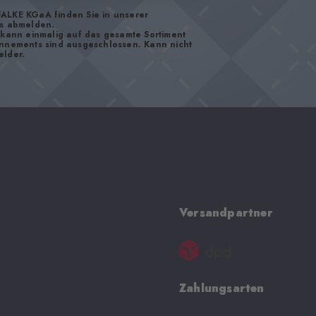
FALKE KGaA finden Sie in unserer
os abmelden.
d kann einmalig auf das gesamte Sortiment
onnements sind ausgeschlossen. Kann nicht
elder.
Versandpartner
Zahlungsarten