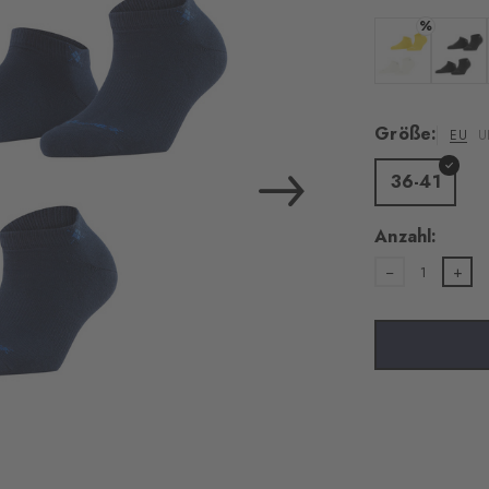
%
Farbe: off-whi
Farbe: 
Größe:
EU
U
36-41
Anzahl:
1