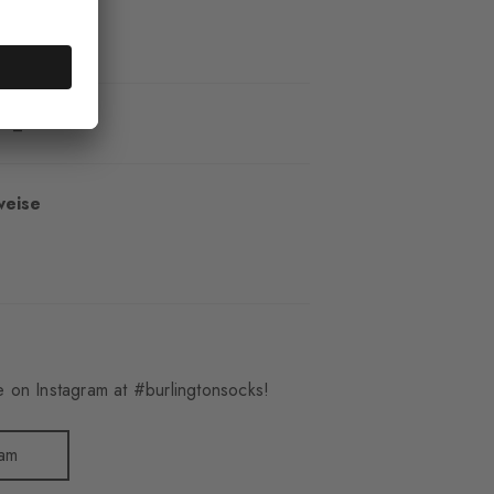
51_6120
weise
 on Instagram at #burlingtonsocks!
ram