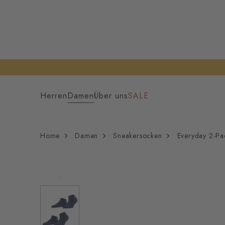
Herren
Damen
Über uns
SALE
Home
Damen
Sneakersocken
Everyday 2-P