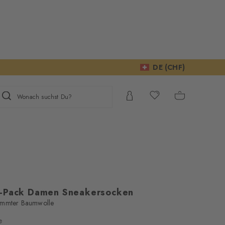
DE (CHF)
Wonach suchst Du?
2-Pack Damen Sneakersocken
ämmter Baumwolle
e