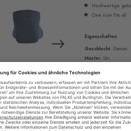
Hochwertige gek
One size fits all
Eigenschaften
Geschlecht
Damen
Muster
Uni
Transparenz
Blickdi
Material
72% Baumwo
Optik
glatt
Strumpflänge
Knöch
Tragegefühl
angene
Bündchenart
Geripp
Polsterung
keine