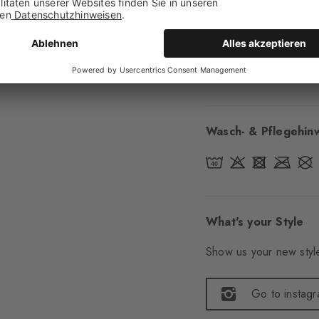
Sohle
Normal
Stil
casual
Artikelnummer
220
Wasch- & Pflegehin
What's your Style
Show us your new style
Go to instag