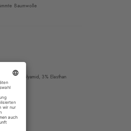
ämmte Baumwolle
cht
lle, 25% Polyamid, 3% Elasthan
el-low
hm weich
t