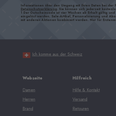
Informationen über den Umgang mit Ihren Daten bei der 
Datenschutzerklärung
. Sie können sich jederzeit kostenl
1 Der Gutscheincode ist vier Wochen ab Erhalt gültig un
eingelöst werden. Sale-Artikel, Personalisierung und Ab
mit anderen Aktionen kombiniert werden. Nur für Erstanm
Ich komme aus der Schweiz
Webseite
Hilfreich
Damen
Hilfe & Kontakt
Herren
Versand
Brand
Retouren