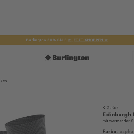
Burlington 50% SALE
☆ JETZT SHOPPEN ☆
cken
Zurück
Edinburgh 
mit wärmender S
Wir benöt
Farbe:
asphal