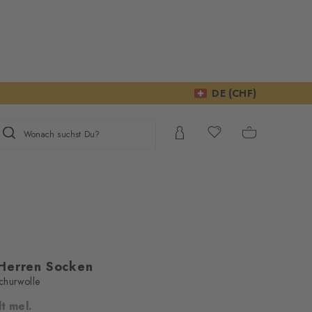
DE (CHF)
Wonach suchst Du?
Herren Socken
churwolle
igen Ihre
t mel.