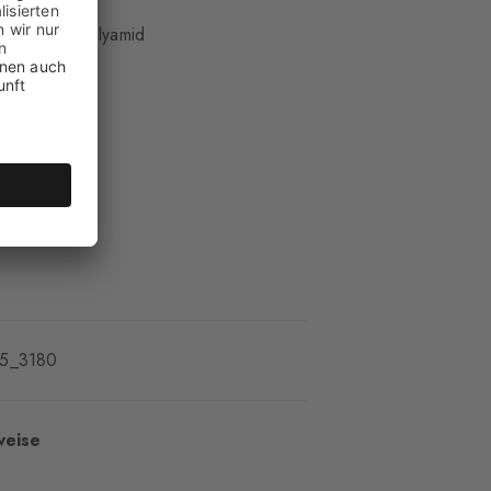
olle, 29% Polyamid
hm weich
t
25_3180
weise