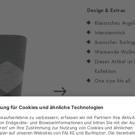
Design & Extras
Klassisches Argyl
Intarsienstrick
Ikonischer Burling
Wärmende Wollm
Dieser Artikel is
Kollektion
One size fits all
Eigenschaften
Geschlecht
Herren
Muster
Argyle
Transparenz
Blickdi