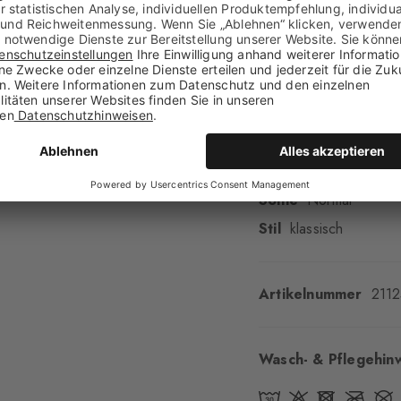
Material
71% Schurw
Optik
glatt
Strumpflänge
Wade
Tragegefühl
angene
Bündchenart
Geripp
Polsterung
keine
Sohle
Normal
Stil
klassisch
Artikelnummer
211
Wasch- & Pflegehin