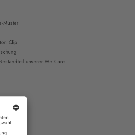
e-Muster
ton Clip
ischung
t Bestandteil unserer We Care
cht