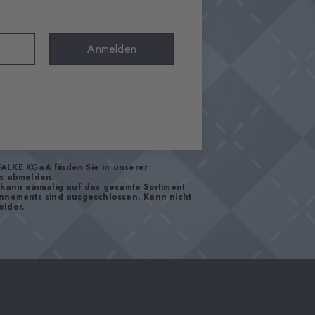
Anmelden
FALKE KGaA finden Sie in unserer
os abmelden.
d kann einmalig auf das gesamte Sortiment
onnements sind ausgeschlossen. Kann nicht
elder.