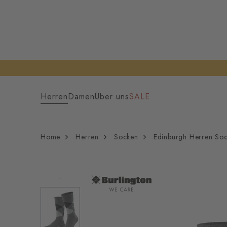
Herren
Damen
Über uns
SALE
Home
Herren
Socken
Edinburgh Herren So