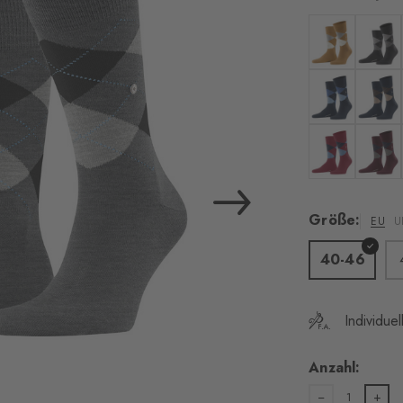
Einwilligung, u
Service Vime
Farbe: amber
Farbe: 
Es werden personen
Vimeo übermittelt. De
Farbe: marine
Farbe: 
unserer
Datenschutze
Ihre Einwilligung 
Einstellungen“ am 
Farbe: flash o
Farbe: 
widerr
Größe:
EU
U
40-46
Akzept
Individue
Anzahl:
1