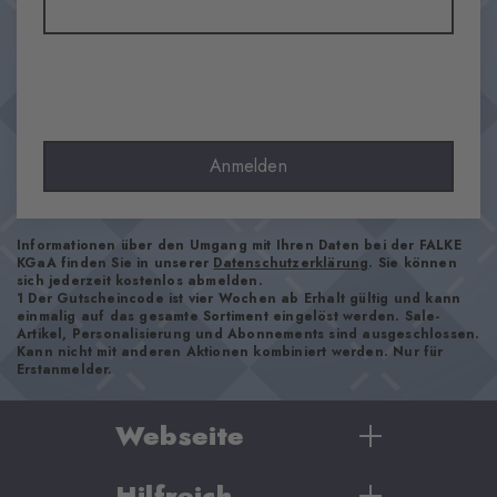
Material
69% Baumwolle, 29% Polyamid, 2% Elasthan
Optik
glatt
Strumpflänge
Wade
Anmelden
Tragegefühl
angenehm weich
Bündchenart
Informationen über den Umgang mit Ihren Daten bei der FALKE
KGaA finden Sie in unserer
Datenschutzerklärung
. Sie können
Gerippt
sich jederzeit kostenlos abmelden.
1 Der Gutscheincode ist vier Wochen ab Erhalt gültig und kann
Polsterung
einmalig auf das gesamte Sortiment eingelöst werden. Sale-
keine
Artikel, Personalisierung und Abonnements sind ausgeschlossen.
Kann nicht mit anderen Aktionen kombiniert werden. Nur für
Sohle
Erstanmelder.
Normal
Stil
Webseite
casual
Hilfreich
Damen