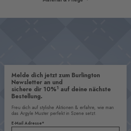
Socken eine glatte Textur, die Tragekomfort verspricht. Mit
einem versiert eingestrickten Logo und in einer Palette
Design & Extras
ausgewählter Farbnuancen erhältlich, passen sie mühelos zu
Unifarben
eleganten Lederschuhen oder modernen Sneakern – ideal für
Hochwertige merzerisierte Baumwolle
Looks, die mit stilvollem Understatement und Klasse überzeugen.
Eingestricktes Burlington-Logo
Dieser Artikel ist Bestandteil unserer We Care Kollektion
One size fits all
Melde dich jetzt zum Burlington
Eigenschaften
Newsletter an und
1
sichere dir 10%
auf deine nächste
Geschlecht
Bestellung.
Herren
Muster
Freu dich auf stylishe Aktionen & erfahre, wie man
Stickmotiv
das Argyle Muster perfekt in Szene setzt.
Transparenz
E-Mail Adresse
Blickdicht