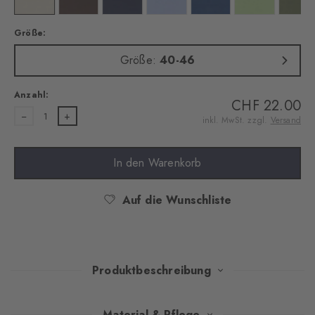
Größe:
Größe:
40-46
Anzahl:
CHF 22.00
1
inkl. MwSt. zzgl.
Versand
In den Warenkorb
Auf die Wunschliste
Produktbeschreibung
Feine, merzerisierte Baumwolle verleiht diesen unifarbenen
Material & Pflege