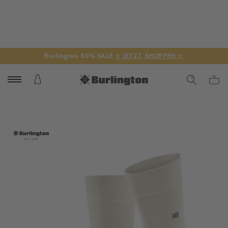
Burlington 50% SALE
☆ JETZT SHOPPEN ☆