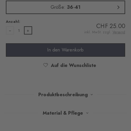
Größe:
36-41
Anzahl:
CHF 25.00
1
inkl. MwSt. zzgl.
Versand
In den Warenkorb
Auf die Wunschliste
Produktbeschreibung
Minimalistisches Argyle vereint sich hier mit einer edlen Woll-
Material & Pflege
Mischung. Dank des flauschigen Vollplüschs auf der Innenseite,
schmiegen sich diese Socken warm an die Füße. Der
Design & Extras