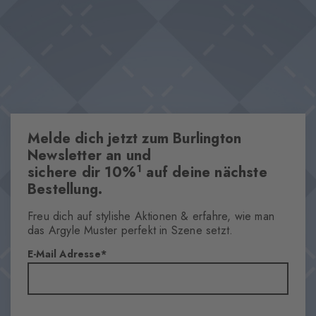
charakteristische Burlington-Clip setzt dabei einen eleganten
Modern interpretiertes Argyle-Muster
Akzent. Ideal, um Komfort mit einem stilvollen Cottage-Vibe zu
Besonders weiche Haptik
kombinieren.
Weicher Vollplüsch innen
Wärmende Wollmischung
Ikonischer Burlington Clip
One size fits all
Melde dich jetzt zum Burlington
Newsletter an und
1
sichere dir 10%
auf deine nächste
Eigenschaften
Bestellung.
Geschlecht
Damen
Freu dich auf stylishe Aktionen & erfahre, wie man
Muster
das Argyle Muster perfekt in Szene setzt.
Argyle
E-Mail Adresse
Material
51% Polyamid, 24% Viskose, 24% Wolle, 1% Elasthan
Optik