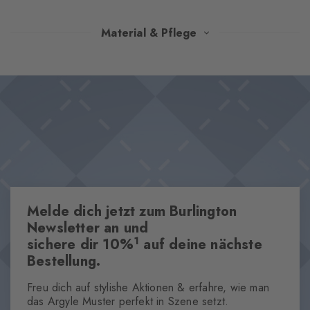
Die modische Rippstruktur und das angenehme Tragegefühl
Material & Pflege
machen diese Strümpfe aus hochwertiger, gekämmter
Baumwolle zu einem unverzichtbaren Essential für jede
Design & Extras
Garderobe. Der charakteristische Burlington-Clip am Schaft
Modische Rippstruktur
rundet das Design gekonnt ab.
Hochwertige gekämmte Baumwolle
Dieser Artikel ist Bestandteil unserer We Care Kollektion
Ikonischer Burlington Clip
One size fits all
Melde dich jetzt zum Burlington
Eigenschaften
Newsletter an und
1
sichere dir 10%
auf deine nächste
Geschlecht
Bestellung.
Herren
Muster
Freu dich auf stylishe Aktionen & erfahre, wie man
Rippe
das Argyle Muster perfekt in Szene setzt.