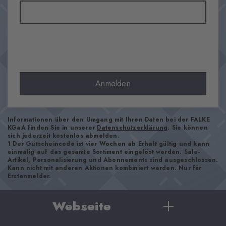
Material
61% Baumwolle, 38% Polyamid, 1% Elasthan
Optik
glatt
Strumpflänge
Wade
Tragegefühl
Anmelden
angenehm weich
Bündchenart
Gerippt
Informationen über den Umgang mit Ihren Daten bei der FALKE
KGaA finden Sie in unserer
Datenschutzerklärung
. Sie können
Polsterung
sich jederzeit kostenlos abmelden.
keine
1 Der Gutscheincode ist vier Wochen ab Erhalt gültig und kann
einmalig auf das gesamte Sortiment eingelöst werden. Sale-
Sohle
Artikel, Personalisierung und Abonnements sind ausgeschlossen.
Kann nicht mit anderen Aktionen kombiniert werden. Nur für
Normal
Erstanmelder.
Stil
casual
Webseite