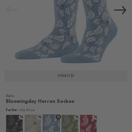
VIDEO
Sale
Bloomingday Herren Socken
Farbe:
sky blue
%
%
%
%
%
Farbe: black
Farbe: zement
Farbe: sky blue
Farbe: salvia
Farbe: red pepper