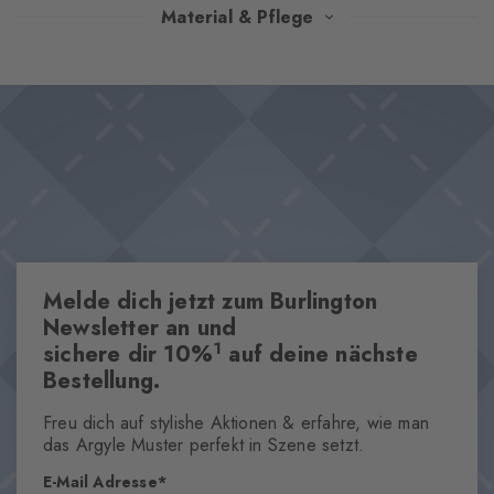
Inspiriert von schattigen Gärten an heißen Tagen – ein feines
Material & Pflege
Pflanzenmuster entfaltet auf tiefem Grün seinen zeitlosen
Charme. Die dezente Struktur unterstreicht den Vintage-
Design & Extras
Charakter, während das eingestrickte Burlington-Logo für einen
Feines Pflanzenmuster
souveränen Abschluss sorgt.
Eingestricktes Burlington-Logo
Hochwertige gekämmte Baumwolle
One size fits all
Eigenschaften
Melde dich jetzt zum Burlington
Newsletter an und
Geschlecht
Herren
1
sichere dir 10%
auf deine nächste
Bestellung.
Muster
Blumen
Freu dich auf stylishe Aktionen & erfahre, wie man
Transparenz
das Argyle Muster perfekt in Szene setzt.
Blickdicht
E-Mail Adresse