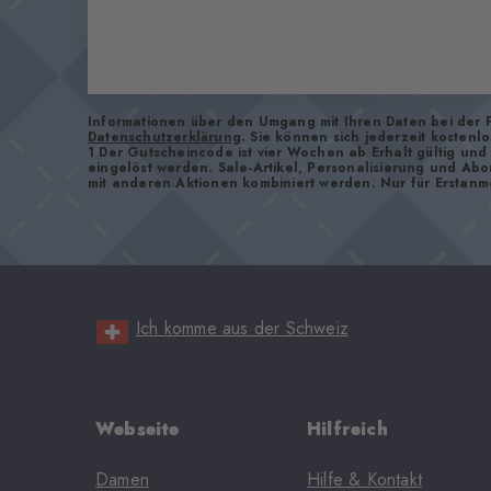
Informationen über den Umgang mit Ihren Daten bei der 
Datenschutzerklärung
. Sie können sich jederzeit kostenl
1 Der Gutscheincode ist vier Wochen ab Erhalt gültig un
eingelöst werden. Sale-Artikel, Personalisierung und Ab
mit anderen Aktionen kombiniert werden. Nur für Erstanm
Ich komme aus der Schweiz
Webseite
Hilfreich
Damen
Hilfe & Kontakt