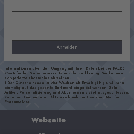
Anmelden
Informationen über den Umgang mit Ihren Daten bei der FALKE
KGaA finden Sie in unserer
Datenschutzerklärung
. Sie können
sich jederzeit kostenlos abmelden.
1 Der Gutscheincode ist vier Wochen ab Erhalt gültig und kann
einmalig auf das gesamte Sortiment eingelöst werden. Sale-
Artikel, Personalisierung und Abonnements sind ausgeschlossen.
Kann nicht mit anderen Aktionen kombiniert werden. Nur für
Erstanmelder.
Webseite