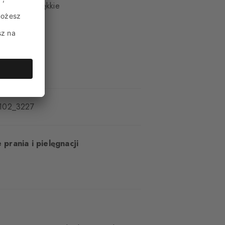
rzyjemnie miękkie
rążkowane
102_3227
 prania i pielęgnacji