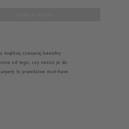
Dodaj do koszyka
z miękkiej czesanej bawełny
żnie od tego, czy nosisz je do
karpety to prawdziwe must-have.