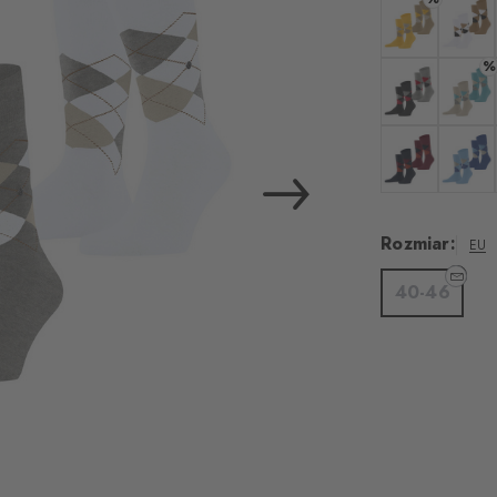
Kolor mustard
Kolor w
%
Kolor oil mel.
Kolor 
Kolor dark nav
Kolor li
Rozmiar:
EU
40-46