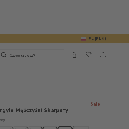
PL (PLN)
Czego szukasz?
Sale
rgyle Mężczyźni Skarpety
rey
%
%
%
%
%