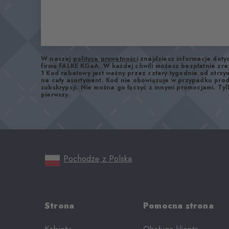
W naszej
polityce prywatności
znajdziesz informacje dot
firmę FALKE KGaA. W każdej chwili możesz bezpłatnie zre
1 Kod rabatowy jest ważny przez cztery tygodnie od otrz
na cały asortyment. Kod nie obowiązuje w przypadku pro
subskrypcji. Nie można go łączyć z innymi promocjami. Tyl
pierwszy.
Pochodzę z Polska
Strona
Pomocna strona