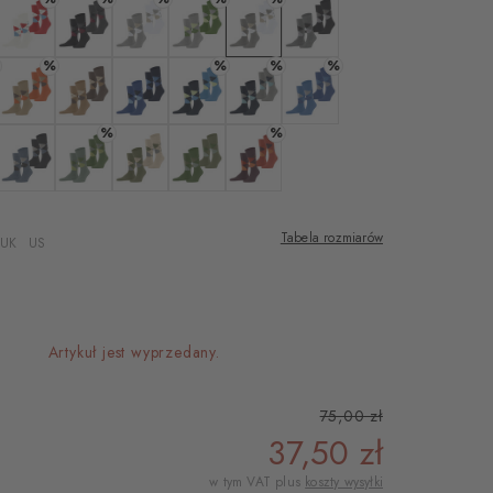
hite
Kolor off-white
Kolor black
Kolor lt. heather
Kolor l. grey mel.
Kolor light grey
Kolor light greymel.
%
%
%
%
zement
Kolor sesame
Kolor brown sugar
Kolor deep blue
Kolor marine
Kolor marine
Kolor cornflower blue
%
%
y
ght blue
Kolor denim mel.
Kolor sage
Kolor salvia
Kolor fir green
Kolor claret
Tabela rozmiarów
UK
US
Artykuł jest wyprzedany.
75,00 zł
37,50 zł
w tym VAT plus
koszty wysyłki