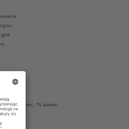
 bawełna
ington
rgyle
lny
ce
, 19% poliamid, 1% elastan
dka