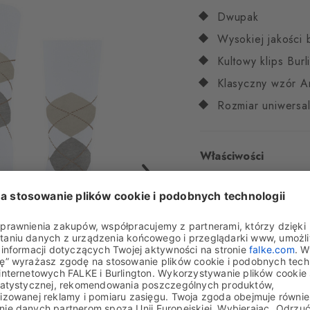
Dwupak
Wysokiej jakości
Kultowy klips Burl
Klasyczny wzór A
Rozmiar uniwersa
Właściwości
Płeć
Mężczyźni
Wzór
Argyle
Transparency
Kryją
Materiał
80% bawełna
Wygląd
Gładkie
Długość skarpet
Ły