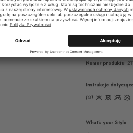
Komfort noszenia
P
Rodzaj ściągacza
P
Wyściółka
Brak
Podeszwa
Normalne
Styl
Casualowe
Numer produktu
21
Instrukcje dotyczące
What's your Style