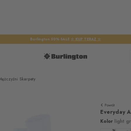
Burlington 50% SALE
☆ KUP TERAZ ☆
Mężczyźni Skarpety
Powrót
Everyday A
Kolor
light g
%