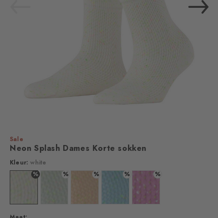
Sale
Neon Splash Dames Korte sokken
Kleur:
white
%
%
%
%
%
Kleur: white
Kleur: silver
Kleur: sandstone
Kleur: steelblue
Kleur: lipstick
Maat: