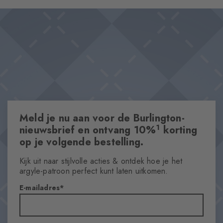
accenten en subtiele verfijning toe. Een onmiskenbaar stijlvol
Ontwerp & Extra's
statement dat vooral opvalt in open schoenen.
Vrouwelijk ajour-ontwerp
Speelse kleurspatten
Katoen van hoge kwaliteit
One size fits all
Eigenschappen
Meld je nu aan voor de Burlington-
Geslacht
Dames
1
nieuwsbrief en ontvang 10%
korting
op je volgende bestelling.
Pattern
Ajour
Kijk uit naar stijlvolle acties & ontdek hoe je het
Doorzichtigheid
argyle-patroon perfect kunt laten uitkomen.
Semi-Opaque
E-mailadres
Materiaal
88% Katoen, 8% Polyamide, 4% Polyester
Look