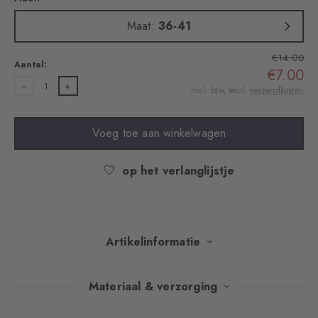
Maat:
36-41
€14.00
Aantal:
€7.00
1
Incl. btw, excl.
verzendkosten
Voeg toe aan winkelwagen
op het verlanglijstje
Artikelinformatie
Speelse kleurspatten op gekamd katoen geven deze kousen een
Materiaal & verzorging
stijlvolle nonchalance. De fijne ajourtextuur voegt subtiele