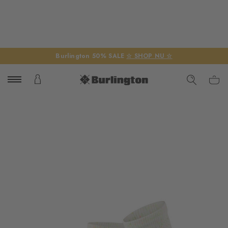
Burlington 50% SALE
☆ SHOP NU ☆