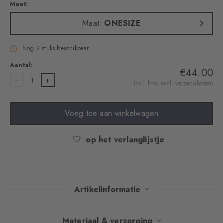
Maat:
Maat:
ONESIZE
Nog 2 stuks beschikbaar
Aantal:
€44.00
1
Incl. btw, excl.
verzendkosten
Voeg toe aan winkelwagen
op het verlanglijstje
Artikelinformatie
Volumineuze draden van wolmix geven deze muts een luxueuze
Materiaal & verzorging