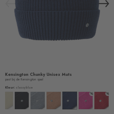
Kensington Chunky Unisex Muts
past bij de Kensington sjaal
Kleur:
classyblue
%
%
Kleur: woolwhite
Kleur: black
Kleur: grey mel.
Kleur: wholegrain
Kleur: classyblue
Kleur: berry
Kleur: bu