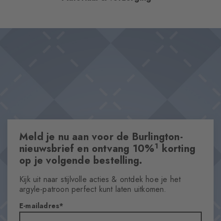
warmte die comfort en finesse op een stijlvolle manier
combineert. Het klassieke ontwerp, benadrukt door de iconische
Ontwerp & Extra's
Burlington-clip, geeft elke outfit een verfijnde elegantie. Een
One size
accessoire dat prachtig gecombineerd kan worden met de
Unisex
Plymouth en Bloomsbury of Dover en Leeds-kousen.
Made in Europa
Etikettering met typische Burlingtonclip
Klassiek ontwerp
Breedte mutsen 24 cm, hoogte mutsen 20 cm
Meld je nu aan voor de Burlington-
1
nieuwsbrief en ontvang 10%
korting
Eigenschappen
op je volgende bestelling.
Geslacht
Unisex
Kijk uit naar stijlvolle acties & ontdek hoe je het
Pattern
argyle-patroon perfect kunt laten uitkomen.
Effen
E-mailadres
Doorzichtigheid