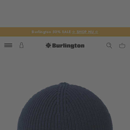
Burlington 50% SALE
☆ SHOP NU ☆