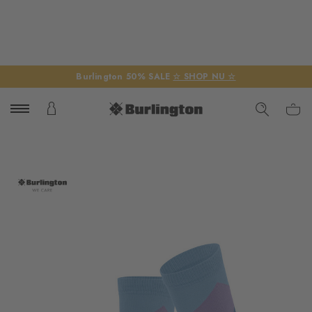
Burlington 50% SALE
☆ SHOP NU ☆