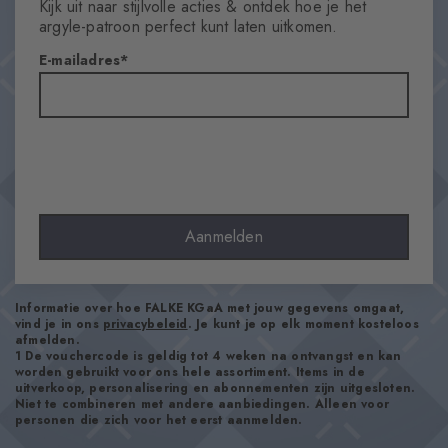
Kijk uit naar stijlvolle acties & ontdek hoe je het
Ruiten
argyle-patroon perfect kunt laten uitkomen.
Materiaal
E-mailadres
75% Katoen, 25% Polyamide
Look
Glad
Schachtlengte
Enkel - high
Draagcomfort
Aangenaam zacht
Aanmelden
Soort boord
côtelé
Stijl
Informatie over hoe FALKE KGaA met jouw gegevens omgaat,
vind je in ons
privacybeleid
. Je kunt je op elk moment kosteloos
Casual
afmelden.
1 De vouchercode is geldig tot 4 weken na ontvangst en kan
worden gebruikt voor ons hele assortiment. Items in de
uitverkoop, personalisering en abonnementen zijn uitgesloten.
Artikelnummer
Niet te combineren met andere aanbiedingen. Alleen voor
22093_6542
personen die zich voor het eerst aanmelden.