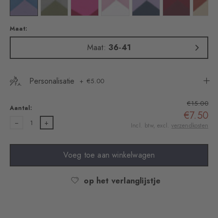
tan
eur: marine
Kleur: deep sea
Kleur: persian green
Kleur: cranberry
Kleur: cranberry
Kleur: ultraviolet
Kleur: claret
Kleu
Maat:
Maat:
36-41
Personalisatie
€5.00
€15.00
Aantal:
€7.50
1
Incl. btw, excl.
verzendkosten
Voeg toe aan winkelwagen
op het verlanglijstje