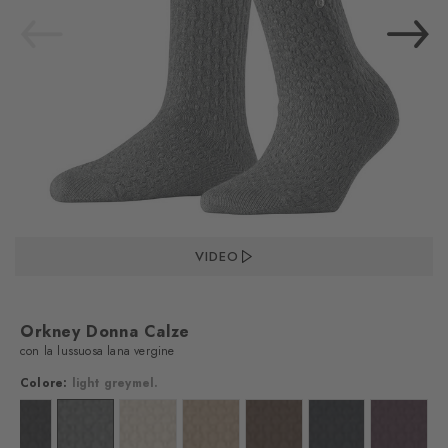
VIDEO
Orkney Donna Calze
con la lussuosa lana vergine
Colore:
light greymel.
Colore: black
Colore: light greymel.
Colore: cream
Colore: country mel.
Colore: chestnut
Colore: dark navy
Colore: 