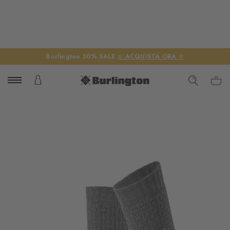
Burlington 50% SALE
☆ ACQUISTA ORA ☆