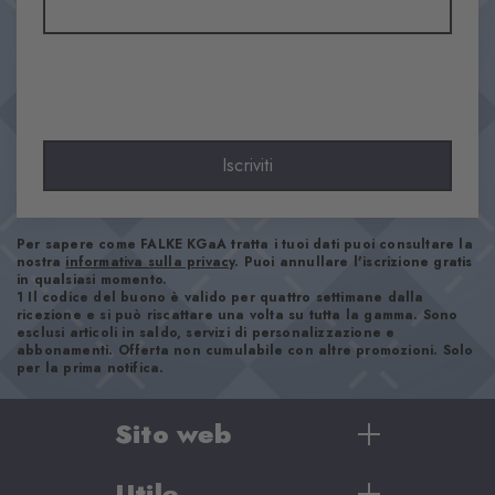
Materiale
34% Cotone, 28% Poliammide, 17% Rayon, 17% Lana, 3% Cashmere,
1% Elastan
Aspetto
strutturata
Lunghezza del gambale
Iscriviti
Polpaccio
Comfort
Piacevole
Per sapere come FALKE KGaA tratta i tuoi dati puoi consultare la
nostra
informativa sulla privacy
. Puoi annullare l'iscrizione gratis
Tipo di bordino
in qualsiasi momento.
1 Il codice del buono è valido per quattro settimane dalla
A coste
ricezione e si può riscattare una volta su tutta la gamma. Sono
Imbottitura
esclusi articoli in saldo, servizi di personalizzazione e
abbonamenti. Offerta non cumulabile con altre promozioni. Solo
Nessuna
per la prima notifica.
Suola
Normale
Sito web
Look
Casual
Utile
Donna