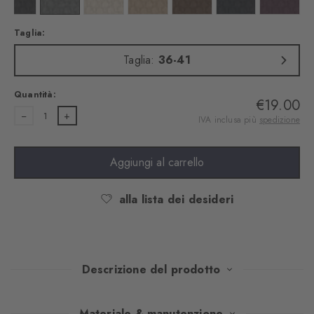
Taglia:
Taglia:
36-41
Quantità:
€19.00
1
IVA inclusa più
spedizione
Aggiungi al carrello
alla lista dei desideri
Descrizione del prodotto
Calze spesse da indossare con tacchi alti e mocassini? Se un
Materiale & manutenzione