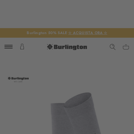
Burlington 50% SALE
☆ ACQUISTA ORA ☆