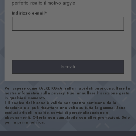
Tintaunita
perfetto risalto il motivo argyle
Trasparenza
Indirizzo e-mail
Coprente
Materiale
82% Cotone, 17% Poliammide, 1% Elastan
Aspetto
Liscio
Lunghezza del gambale
Polpaccio
Iscriviti
Comfort
Piacevolmente morbido
Tipo di bordino
Per sapere come FALKE KGaA tratta i tuoi dati puoi consultare la
nostra
informativa sulla privacy
. Puoi annullare l'iscrizione gratis
A coste
in qualsiasi momento.
1 Il codice del buono è valido per quattro settimane dalla
Imbottitura
ricezione e si può riscattare una volta su tutta la gamma. Sono
Nessuna
esclusi articoli in saldo, servizi di personalizzazione e
abbonamenti. Offerta non cumulabile con altre promozioni. Solo
Suola
per la prima notifica.
Normale
Look