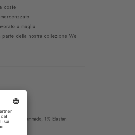
 a coste
 mercerizzato
avorato a maglia
a parte della nostra collezione We
te
e, 34% Poliammide, 1% Elastan