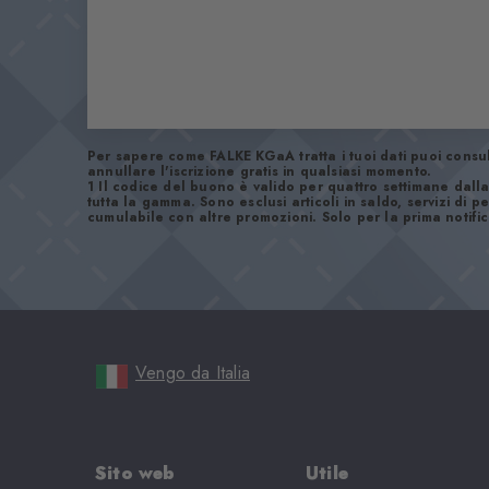
Per sapere come FALKE KGaA tratta i tuoi dati puoi consu
annullare l'iscrizione gratis in qualsiasi momento.
1 Il codice del buono è valido per quattro settimane dalla
tutta la gamma. Sono esclusi articoli in saldo, servizi di
cumulabile con altre promozioni. Solo per la prima notific
Vengo da Italia
Sito web
Utile