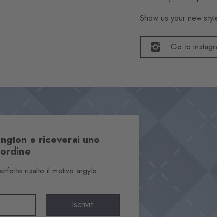
Show us your new style
Go to instag
lington e riceverai uno
 ordine
etto risalto il motivo argyle
Iscriviti