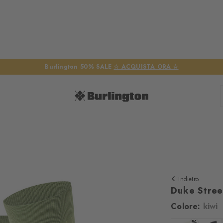
Burlington 50% SALE
☆ ACQUISTA ORA ☆
e
Indietro
Duke Stree
Colore:
kiwi
Abbiamo biso
%