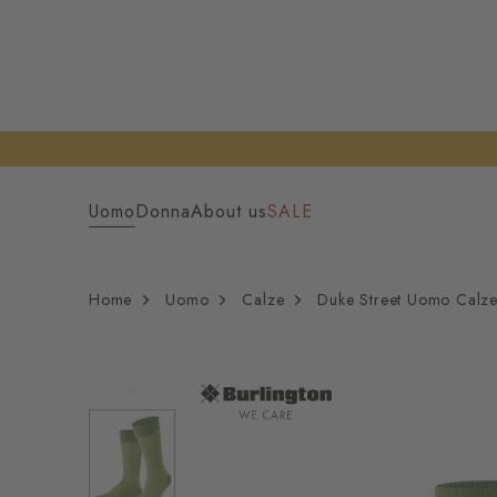
Uomo
Donna
About us
SALE
Home
Uomo
Calze
Duke Street Uomo Calz