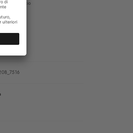
ale
Polpaccio
nte morbido
oste
208_7516
a