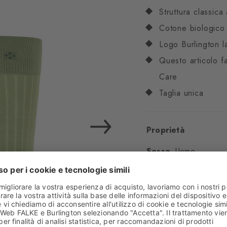
Struttura classica
Cotone biologico
Logo Burlington l
Questo articolo f
Care
Taglia unica
Proprietà
Sesso
Uomo
Motivo
Costa
Trasparenza
Copren
Materiale
65% Coton
Aspetto
Acoste