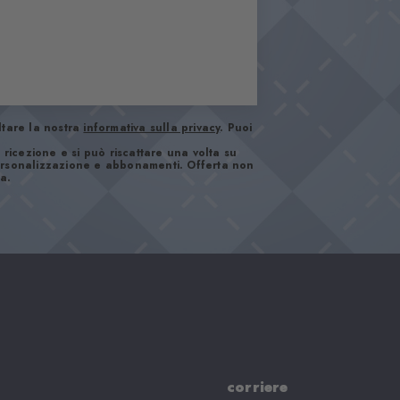
ltare la nostra
informativa sulla privacy
. Puoi
 ricezione e si può riscattare una volta su
 personalizzazione e abbonamenti. Offerta non
a.
corriere