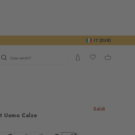
IT (EUR)
Cosa cerchi?
Saldi
t Uomo Calze
gno del Suo
%