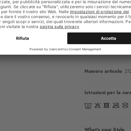
Lunghezza del gamb
Comfort
Piacevolme
Tipo di bordino
A c
Imbottitura
Nessuna
Suola
Normale
Look
Classico
Numero articolo
21
Istruzioni per la cur
What's your Style