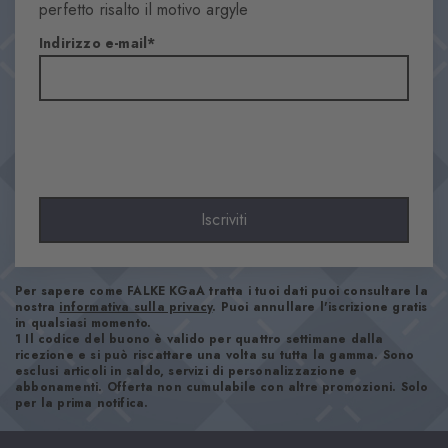
Arombi
perfetto risalto il motivo argyle
Materiale
Indirizzo e-mail
78% Cotone, 22% Poliammide
Aspetto
Liscio
Lunghezza del gambale
Polpaccio
Comfort
Piacevolmente morbido
Iscriviti
Look
Casual
Per sapere come FALKE KGaA tratta i tuoi dati puoi consultare la
nostra
informativa sulla privacy
. Puoi annullare l'iscrizione gratis
Numero articolo
in qualsiasi momento.
1 Il codice del buono è valido per quattro settimane dalla
21092_8375
ricezione e si può riscattare una volta su tutta la gamma. Sono
esclusi articoli in saldo, servizi di personalizzazione e
abbonamenti. Offerta non cumulabile con altre promozioni. Solo
per la prima notifica.
Istruzioni per la cura