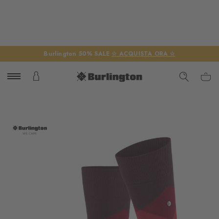
Burlington 50% SALE
☆ ACQUISTA ORA ☆