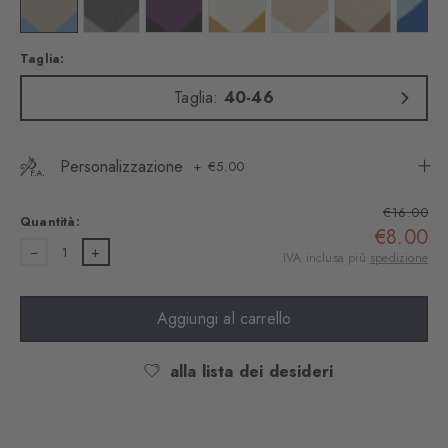
Colore: white
Colore: black
Colore: dark grey
Colore: capino mel
Colore: nougat
Colore: brown t
Colo
Taglia:
Taglia:
40-46
Personalizzazione
€5.00
€16.00
Quantità:
€8.00
1
IVA inclusa più
spedizione
Aggiungi al carrello
alla lista dei desideri