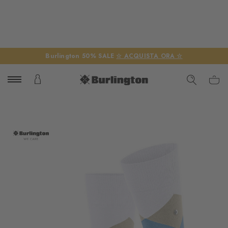
Burlington 50% SALE
☆ ACQUISTA ORA ☆