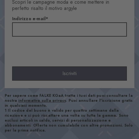
Scopri le campagne moda e come mettere in
Arombi
perfetto risalto il motivo argyle
Materiale
Indirizzo e-mail
78% Cotone, 22% Poliammide
Aspetto
Liscio
Lunghezza del gambale
Polpaccio
Comfort
Piacevolmente morbido
Iscriviti
Look
Casual
Per sapere come FALKE KGaA tratta i tuoi dati puoi consultare la
nostra
informativa sulla privacy
. Puoi annullare l'iscrizione gratis
Numero articolo
in qualsiasi momento.
1 Il codice del buono è valido per quattro settimane dalla
21092_2003
ricezione e si può riscattare una volta su tutta la gamma. Sono
esclusi articoli in saldo, servizi di personalizzazione e
abbonamenti. Offerta non cumulabile con altre promozioni. Solo
per la prima notifica.
Istruzioni per la cura