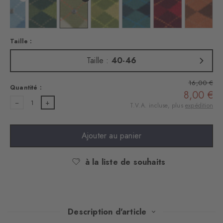
y
 : dark navy
Couleur : deep sea
Couleur : forest
Couleur : salvia
Couleur : cactus
Couleur : amazonia
Couleur : amethyst
Couleur 
Taille :
Taille :
40-46
16,00 €
Quantité :
8,00 €
1
T.V.A. incluse, plus
expédition
Ajouter au panier
à la liste de souhaits
Description d'article