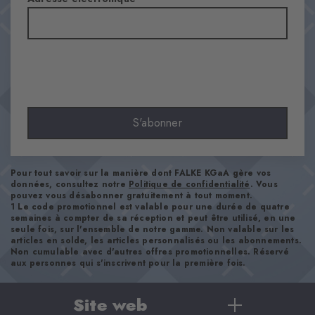
Transparence
Opaque
Matière
83% Acrylique, 17% Polyamide
Aspect
brut
Longueur de tige
S'abonner
Mollet
Confort
ultra-doux
Pour tout savoir sur la manière dont FALKE KGaA gère vos
Type d'ourlet
données, consultez notre
Politique de confidentialité
. Vous
pouvez vous désabonner gratuitement à tout moment.
A côtes
1 Le code promotionnel est valable pour une durée de quatre
semaines à compter de sa réception et peut être utilisé, en une
Renforts
seule fois, sur l'ensemble de notre gamme. Non valable sur les
aucun
articles en solde, les articles personnalisés ou les abonnements.
Non cumulable avec d'autres offres promotionnelles. Réservé
Semelle
aux personnes qui s'inscrivent pour la première fois.
Normal
Style
Site web
casual