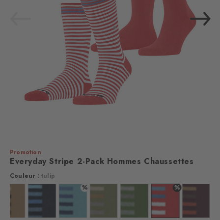
Promotion
Everyday Stripe 2-Pack Hommes Chaussettes
Couleur :
tulip
%
%
 : light greymel.
Couleur : brown sugar
Couleur : marine
Couleur : key largo
Couleur : salvia
Couleur : cactus
Couleur : tulip
Couleur :