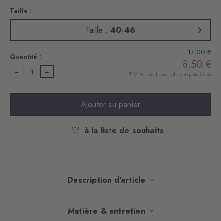
Taille :
Taille :
40-46
17,00 €
Quantité :
8,50 €
1
T.V.A. incluse, plus
expédition
Ajouter au panier
à la liste de souhaits
Description d'article
Ce lot de deux paires allie un confort de première classe et une
Matière & entretien