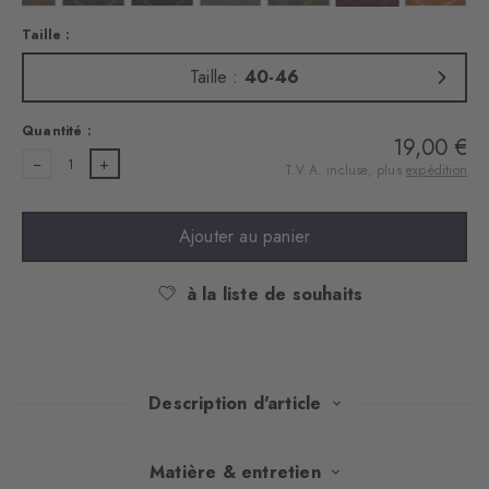
Taille :
Taille :
40-46
Quantité :
19,00 €
1
T.V.A. incluse, plus
expédition
Ajouter au panier
à la liste de souhaits
Description d'article
Confectionnées dans un luxueux tweed, ces chaussettes allient
Matière & entretien