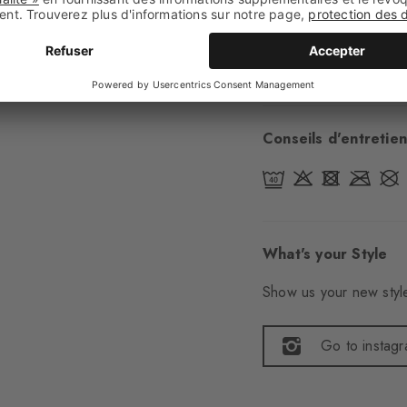
Style
classique
Numéro d'article
2
Conseils d'entretien
What's your Style
Show us your new style
Go to instag