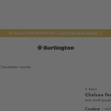
Burlington 50% PROMOTION
☆ ACHETER MAINTENANT ☆
haussettes courtes
Retour
Chelsea Fe
avec motif ajouré
Couleur :
whi