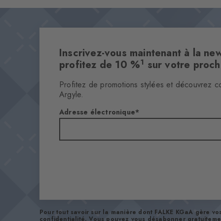
Inscrivez-vous maintenant à la new
1
profitez de 10 %
sur votre proc
Profitez de promotions stylées et découvrez c
Argyle.
Adresse électronique
Pour tout savoir sur la manière dont FALKE KGaA gère v
confidentialité
. Vous pouvez vous désabonner gratuiteme