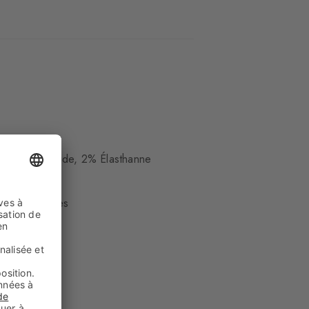
-opaque
22% Polyamide, 2% Élasthanne
hevilles hautes
é