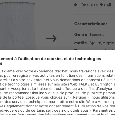
One size fits all
Caractéristiques
Genre
Femmes
Motifs
Ajouré,Argyle
Transparence
Semi
Matière
76% Coton, 
Aspect
lisse
Longueur de tige
C
Confort
ultra-doux
Type d'ourlet
décor
Renforts
aucun
Semelle
Normal