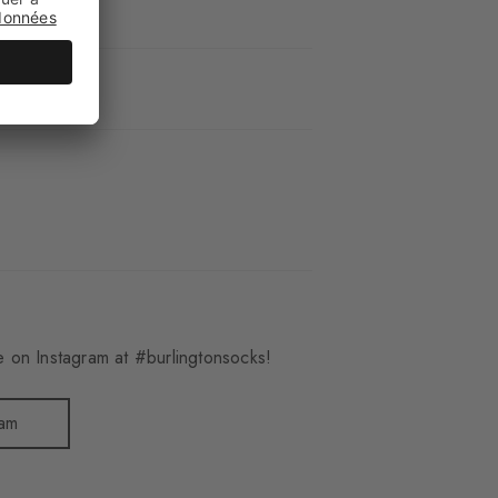
2101_2000
 on Instagram at #burlingtonsocks!
ram