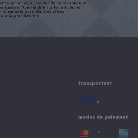
atre semaines à compter de sa réception et
tre gamme. Non valable sur les articles en
n cumulable avec d'autres offres
our la première fois.
transporteur
modes de paiement