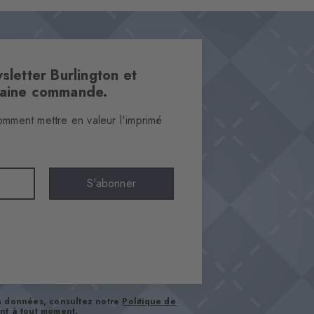
sletter Burlington et
haine commande.
omment mettre en valeur l'imprimé
S'abonner
os données, consultez notre
Politique de
nt à tout moment.