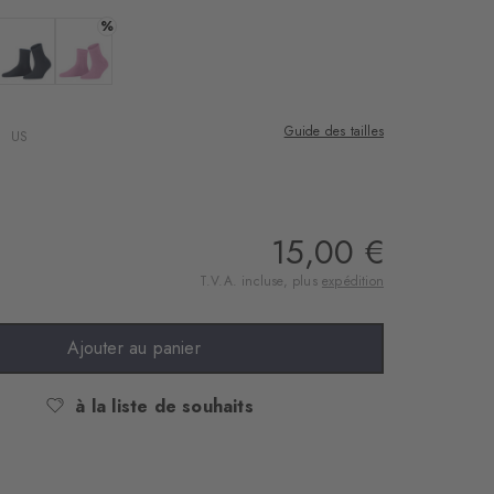
%
e
 : black
Couleur : marine
Couleur : peony
Guide des tailles
US
15,00 €
T.V.A. incluse, plus
expédition
Ajouter au panier
à la liste de souhaits