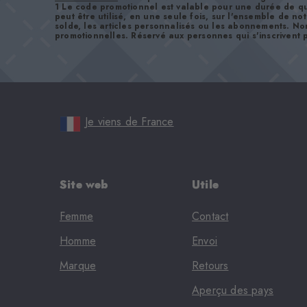
1 Le code promotionnel est valable pour une durée de qu
peut être utilisé, en une seule fois, sur l'ensemble de no
solde, les articles personnalisés ou les abonnements. No
promotionnelles. Réservé aux personnes qui s'inscrivent p
Je viens de France
Site web
Utile
Femme
Contact
Homme
Envoi
Marque
Retours
Aperçu des pays