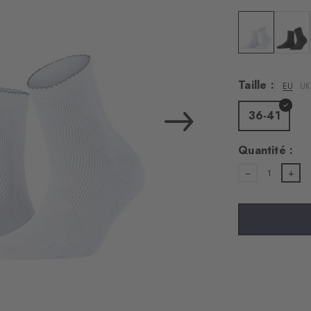
Couleur : whit
Couleur
Taille :
EU
UK
36-41
Quantité :
1