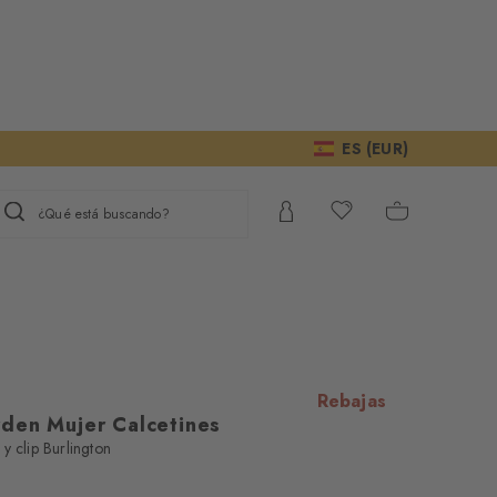
ES (EUR)
¿Qué está buscando?
Rebajas
den Mujer Calcetines
y clip Burlington
amos su