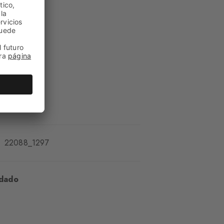
la pantorrilla
ente suave
lado
22088_1297
idado