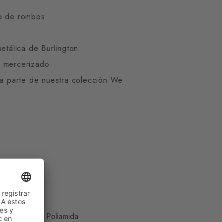
o de rombos
metálica de Burlington
 mercerizado
ma parte de nuestra colección We
co
godón, 16% Poliamida