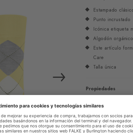
Estampado clásic
Punto incrustado
Icónica etiqueta 
Algodón orgánico
Este artículo for
Care
Talla única
Propiedades
Sexo
Mujer
Diseño
Argyle
Transparencia
Opa
Composición
84% Al