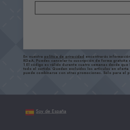
En nuestra
política de privacidad
encontrarás información
KGaA. Puedes cancelar tu suscripción de forma gratuita
1 El código es válido durante cuatro semanas desde que 
todo el surtido. Quedan excluidos los artículos en oferta
puede combinarse con otras promociones. Solo para el pr
Soy de España