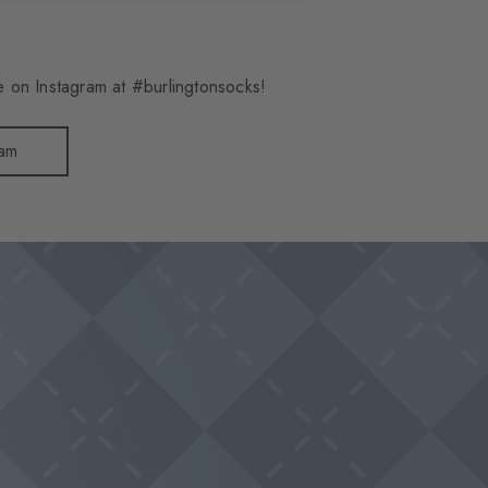
 on Instagram at #burlingtonsocks!
ram