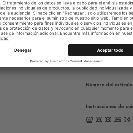
Acabado
Liso
Largo de la caña
A 
Confort
Agradablem
Tipo de puño
Acana
Acolchado
Ninguno
Planta
Normal
Aspecto
Elegante
Número del artículo
Instrucciones de cu