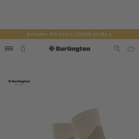
Burlington 50% SALE
☆ COMPRE AHORA ☆