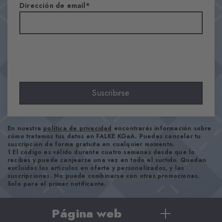
Dirección de email
75% Algodón, 25% Poliamida
Acabado
Liso
Largo de la caña
Tobillero
Confort
Agradablemente suave
Suscribirse
Tipo de puño
Acanalado
Aspecto
En nuestra
política de privacidad
encontrarás información sobre
cómo tratamos tus datos en FALKE KGaA. Puedes cancelar tu
Informal
suscripción de forma gratuita en cualquier momento.
1 El código es válido durante cuatro semanas desde que lo
recibas y puede canjearse una vez en todo el surtido. Quedan
excluidos los artículos en oferta y personalizados, y las
Número del artículo
suscripciones. No puede combinarse con otras promociones.
22093_4014
Solo para el primer notificante.
Página web
Instrucciones de cuidado