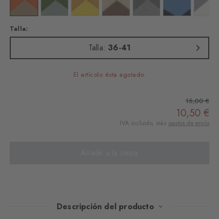
lor: light greymel.
Color: pearl
Color: vale
Color: cream
Color: brown tan
Color: silent water
Color: marine
Colo
Talla:
Talla:
36-41
El artícolo ésta agotado.
15,00 €
10,50 €
IVA incluido, más
gastos de envío
Añadir a la cesta
Descripción del producto