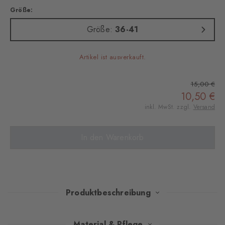
Größe:
Größe:
36-41
Artikel ist ausverkauft.
15,00 €
10,50 €
inkl. MwSt. zzgl.
Versand
In den Warenkorb
Produktbeschreibung
Mit ihrem ikonischen Argyle-Muster, das in sorgsam kreierten
Material & Pflege