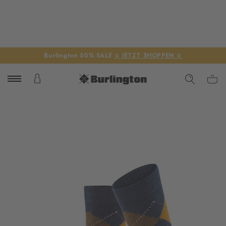
Burlington 50% SALE
☆ JETZT SHOPPEN ☆