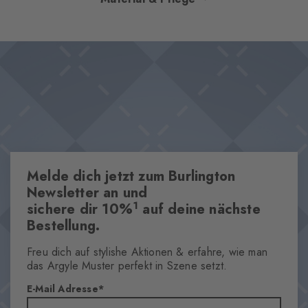
Farbkombinationen erstrahlt, verleihen diese Socken jedem
Outfit einen unverkennbaren Heritage-Charme. Die besonders
Design & Extras
weiche Haptik sorgt für ein luxuriöses Tragegefühl, während der
Klassisches Argyle-Muster
charakteristische Burlington-Clip das Design mit einem eleganten
Ikonischer Burlington Clip
Akzent vollendet.
Besonders weiche Haptik
Maximaler Tragekomfort
One size fits all
Melde dich jetzt zum Burlington
Eigenschaften
Newsletter an und
1
sichere dir 10%
auf deine nächste
Geschlecht
Bestellung.
Damen
Muster
Freu dich auf stylishe Aktionen & erfahre, wie man
Argyle
das Argyle Muster perfekt in Szene setzt.
Transparenz
E-Mail Adresse
Blickdicht