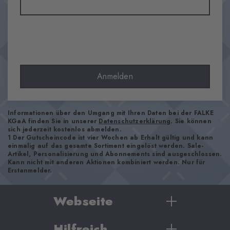
Material
83% Polyacryl, 17% Polyamid
Optik
grob
Strumpflänge
Wade
Anmelden
Tragegefühl
angenehm weich
Bündchenart
Informationen über den Umgang mit Ihren Daten bei der FALKE
KGaA finden Sie in unserer
Datenschutzerklärung
. Sie können
Gerippt
sich jederzeit kostenlos abmelden.
1 Der Gutscheincode ist vier Wochen ab Erhalt gültig und kann
Polsterung
einmalig auf das gesamte Sortiment eingelöst werden. Sale-
keine
Artikel, Personalisierung und Abonnements sind ausgeschlossen.
Kann nicht mit anderen Aktionen kombiniert werden. Nur für
Sohle
Erstanmelder.
Normal
Stil
Webseite
casual
Hilfreich
Damen