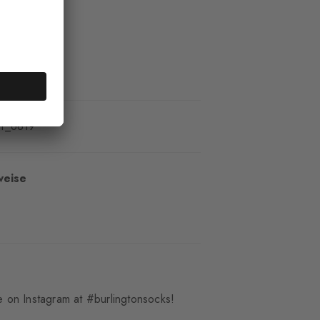
1_6819
weise
 on Instagram at #burlingtonsocks!