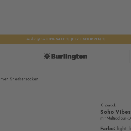
Burlington 50% SALE
☆ JETZT SHOPPEN ☆
amen Sneakersocken
Zurück
Soho Vibe
mit Multicolour-O
Farbe:
light l