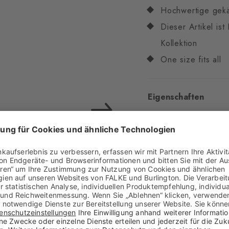
Hochwertige gek
Dieser Artikel is
Kollektion
One size fits all
Eigenschaften
Geschlecht
Damen
Muster
Mehrfarbig
Transparenz
Blickdi
Material
82% Baumwo
Optik
glänzend
Strumpflänge
Knöch
Tragegefühl
angene