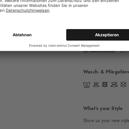
Bündchenart
Glatt
Polsterung
keine
Sohle
Normal
Stil
casual
Artikelnummer
2211
Wasch- & Pflegehin
What's your Style
Show us your new style