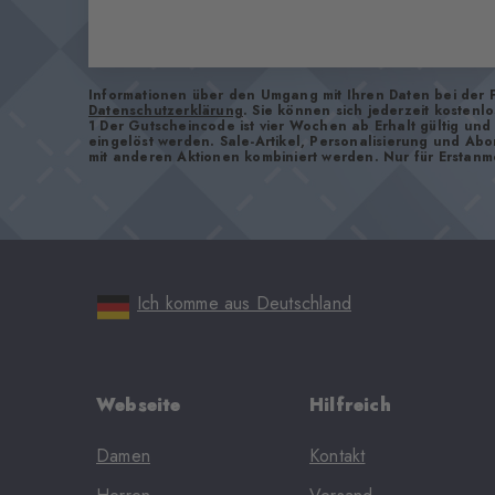
Informationen über den Umgang mit Ihren Daten bei der 
Datenschutzerklärung
. Sie können sich jederzeit kostenl
1 Der Gutscheincode ist vier Wochen ab Erhalt gültig un
eingelöst werden. Sale-Artikel, Personalisierung und Ab
mit anderen Aktionen kombiniert werden. Nur für Erstanm
Ich komme aus Deutschland
Webseite
Hilfreich
Damen
Kontakt