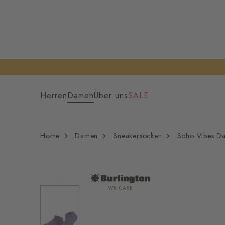
Herren
Damen
Über uns
SALE
Home
Damen
Sneakersocken
Soho Vibes D