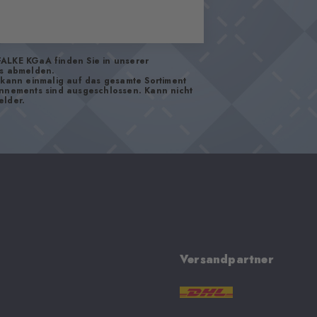
FALKE KGaA finden Sie in unserer
os abmelden.
d kann einmalig auf das gesamte Sortiment
onnements sind ausgeschlossen. Kann nicht
elder.
Versandpartner