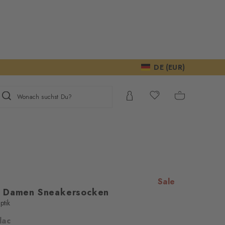
DE (EUR)
Wonach suchst Du?
Sale
s Damen Sneakersocken
ptik
ilac