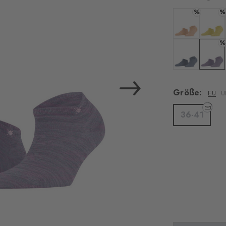
%
%
Farbe: mustar
Farbe:
%
Farbe: light je
Farbe: l
Größe:
EU
U
36-41