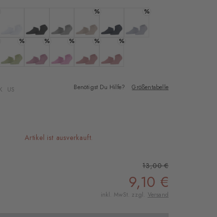
%
%
d
 banana
Farbe: white
Farbe: black
Farbe: light grey
Farbe: ginger
Farbe: marine
Farbe: lavender
%
%
%
%
%
ans
ight lilac
Farbe: after eight
Farbe: peony
Farbe: marshmellow
Farbe: powder pink
Farbe: sunset
Benötigst Du Hilfe?
Größentabelle
K
US
Artikel ist ausverkauft.
13,00 €
9,10 €
inkl. MwSt. zzgl.
Versand