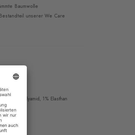
ämmte Baumwolle
t Bestandteil unserer We Care
cht
lle, 17% Polyamid, 1% Elasthan
el-low
hm weich