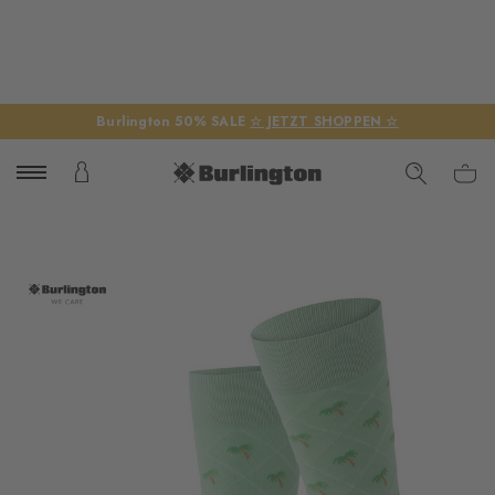
Burlington 50% SALE
☆ JETZT SHOPPEN ☆