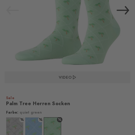
VIDEO
Sale
Palm Tree Herren Socken
Farbe:
quiet green
%
%
%
Farbe: storm grey
Farbe: sky blue
Farbe: quiet green