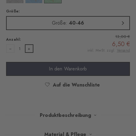
Größe:
Größe:
40-46
13,00 €
Anzahl:
6,50 €
1
inkl. MwSt. zzgl.
Versand
In den Warenkorb
Auf die Wunschliste
Produktbeschreibung
Klassisches Argyle-Design trifft auf ein lässiges Palmen-Muster
Material & Pflege