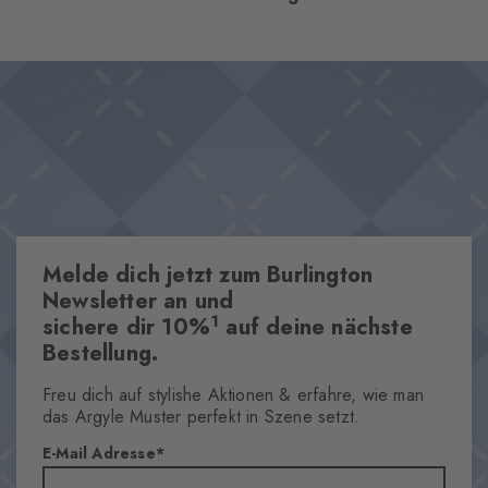
und verbindet zeitlose Eleganz mit entspanntem Urlaubsflair. Die
weiche Baumwollmischung sorgt für besten Tragekomfort,
Design & Extras
während das ikonische Burlington-Logo den Look vollendet.
Modern interpretiertes Argyle-Muster
Perfekt, um stilvolle Outfits charmant abzurunden.
Lässige Palmen-Motive
Hochwertige gekämmte Baumwolle
Nachhaltiges Material
Eingestricktes Burlington-Logo
One size fits all
Melde dich jetzt zum Burlington
Dieser Artikel ist Bestandteil unserer We Care Kollektion
Newsletter an und
1
sichere dir 10%
auf deine nächste
Bestellung.
Eigenschaften
Geschlecht
Freu dich auf stylishe Aktionen & erfahre, wie man
Herren
das Argyle Muster perfekt in Szene setzt.
Muster
E-Mail Adresse
Motiv